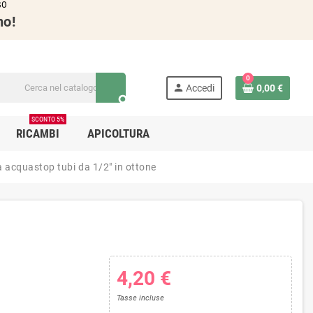
GO
no!
0
person
Accedi
0,00 €
search
SCONTO 5%
RICAMBI
APICOLTURA
acquastop tubi da 1/2" in ottone
4,20 €
Tasse incluse