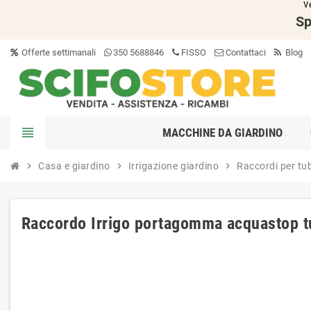
V
Sp
Offerte settimanali
350 5688846
FISSO
Contattaci
Blog
view_headline
MACCHINE DA GIARDINO
chevron_right
Casa e giardino
chevron_right
Irrigazione giardino
chevron_right
Raccordi per tu
Raccordo Irrigo portagomma acquastop tu