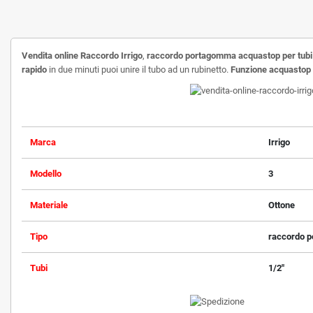
Vendita online Raccordo Irrigo
,
raccordo portagomma acquastop per tubi 
rapido
in due minuti puoi unire il tubo ad un rubinetto.
Funzione acquastop
Marca
Irrigo
Modello
3
Materiale
Ottone
Tipo
raccordo 
Tubi
1/2"