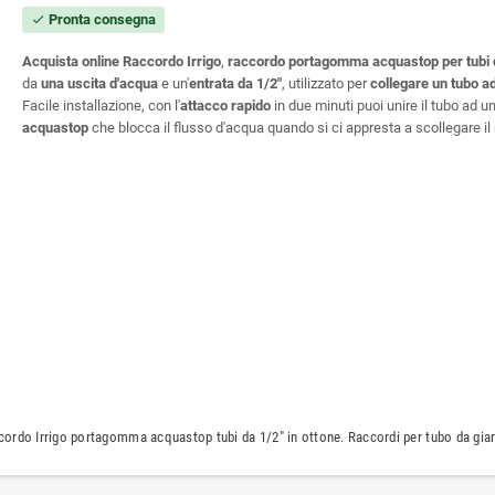
Pronta consegna
check
Acquista online Raccordo Irrigo
,
raccordo portagomma acquastop per tubi 
da
una
uscita d'acqua
e un'
entrata da 1/2"
, utilizzato per
collegare un tubo ad
Facile installazione, con l'
attacco rapido
in due minuti puoi unire il tubo ad un
acquastop
che blocca il flusso d'acqua quando si ci appresta a scollegare il
ordo Irrigo portagomma acquastop tubi da 1/2" in ottone. Raccordi per tubo da giard