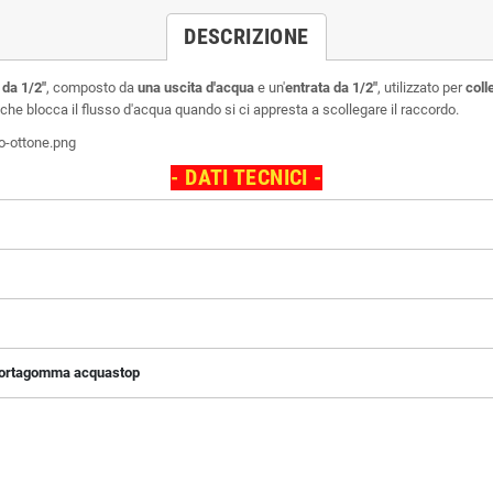
DESCRIZIONE
da 1/2"
, composto da
una
uscita d'acqua
e un'
entrata da 1/2"
, utilizzato per
coll
che blocca il flusso d'acqua quando si ci appresta a scollegare il raccordo.
- DATI TECNICI -
portagomma acquastop