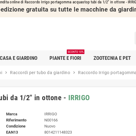
endita online di Raccordo Irrigo portagomma acquastop tubi da 1/2" in ottone - IRRI
edizione gratuita su tutte le macchine da giardi
SCONTO 10%
CASA E GIARDINO
PIANTE E FIORI
ZOOTECNIA E PET
bi
chevron_right
Raccordi per tubo da giardino
chevron_right
Raccordo Irrigo portagomma 
bi da 1/2" in ottone -
IRRIGO
Marca
IRRIGO
Riferimento
N00166
Condizione
Nuovo
EAN13
8014211148323