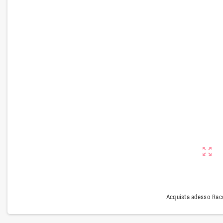
zoom_out_map
Acquista adesso Racc