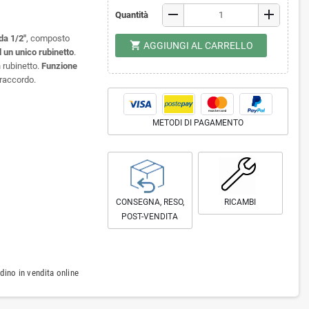
remove
add
Quantità
da 1/2"
, composto
shopping_cart
AGGIUNGI AL CARRELLO
 un unico rubinetto
.
 rubinetto.
Funzione
 raccordo.
METODI DI PAGAMENTO
CONSEGNA, RESO,
RICAMBI
POST-VENDITA
ino in vendita online