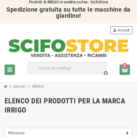
Prodotti di IRRIGO in vendita on-line - ScifoStore
Spedizione gratuita su tutte le macchine da
giardino!
person
Accedi
0
view_headline
search
chevron_right
chevron_right
Marchi
IRRIGO
ELENCO DEI PRODOTTI PER LA MARCA
IRRIGO
Rilevanza