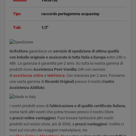
Modello
YM5810E
Tipo
raccordo portagomma acquastop
Tubi
1/2"
ScifoStore
garantisce un
servizio di spedizione di ottima qualità
con imballo originale e assicurato in tutta Italia e Europa
entro 24h o
48h. La garanzia è garantita per 2 anni. Su tutta la nostra gamma di
prodotti ricevi
Assistenza Post-Vendita
24h con servizio
di
assistenza online
e
telefonica
. Con Garanzia per 2 anni. Forniamo
una vasta gamma di
Ricambi Originali
presso il nostro
Centro
Assistenza Abilitato
.
I nostri prodotti sono di
fabbricazione e di qualità certificata italiana
,
come tanti altri
nostri che potrai trovare presso il nostro Store
a
prezzi online vantaggiosi
. Puoi trovare tantissimi altri nostri
prodotti sul nostro store, più di 3000, a
prezzi vantaggiosi
. Inoltre ci
trovi sul circuito dei maggiori marketplace, tra