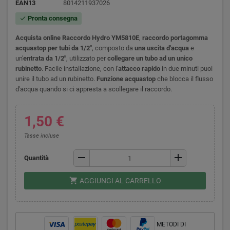
EAN13
8014211937026
Pronta consegna
check
Acquista online Raccordo Hydro YM5810E
,
raccordo portagomma
acquastop per tubi da 1/2"
, composto da
una
uscita d'acqua
e
un'
entrata da 1/2"
, utilizzato per
collegare un tubo ad un unico
rubinetto
. Facile installazione, con l'
attacco rapido
in due minuti puoi
unire il tubo ad un rubinetto.
Funzione acquastop
che blocca il flusso
d'acqua quando si ci appresta a scollegare il raccordo.
1,50 €
Tasse incluse
remove
add
Quantità
shopping_cart
AGGIUNGI AL CARRELLO
METODI DI