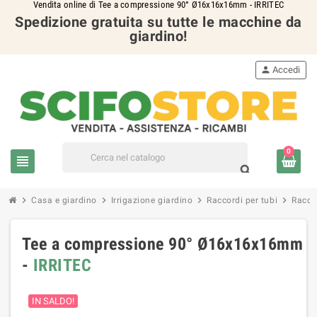
Vendita online di Tee a compressione 90° Ø16x16x16mm - IRRITEC
Spedizione gratuita su tutte le macchine da
giardino!
person
Accedi
0
view_headline
search
chevron_right
chevron_right
chevron_right
chevron_right
Casa e giardino
Irrigazione giardino
Raccordi per tubi
Raccor
Tee a compressione 90° Ø16x16x16mm
-
IRRITEC
IN SALDO!