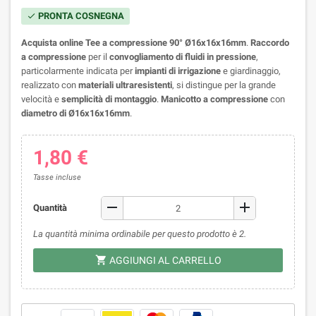
PRONTA COSNEGNA
check
Acquista online Tee a compressione 90° Ø16x16x16mm
.
Raccordo
a compressione
per il
convogliamento di fluidi in pressione
,
particolarmente indicata per
impianti di irrigazione
e giardinaggio,
realizzato con
materiali ultraresistenti
, si distingue per la grande
velocità e
semplicità di montaggio
.
Manicotto a compressione
con
diametro di Ø16x16x16mm
.
1,80 €
Tasse incluse
remove
add
Quantità
La quantità minima ordinabile per questo prodotto è 2.
shopping_cart
AGGIUNGI AL CARRELLO