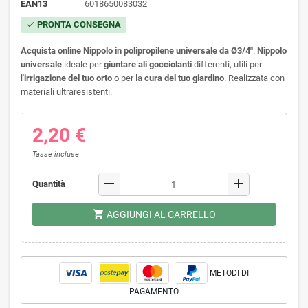
EAN13
6018650083032
PRONTA CONSEGNA
check
Acquista online Nippolo in polipropilene universale da Ø3/4"
.
Nippolo
universale
ideale per
giuntare ali gocciolanti
differenti, utili per
l'
irrigazione del tuo orto
o per la
cura del tuo giardino
. Realizzata con
materiali ultraresistenti.
2,20 €
Tasse incluse
remove
add
Quantità
shopping_cart
AGGIUNGI AL CARRELLO
METODI DI
PAGAMENTO