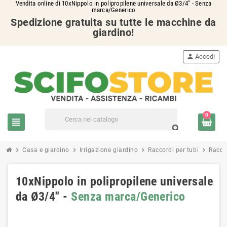
Vendita online di 10xNippolo in polipropilene universale da Ø3/4" - Senza
marca/Generico
Spedizione gratuita su tutte le macchine da
giardino!
person
Accedi
0
view_headline
search
chevron_right
chevron_right
chevron_right
chevron_right
Casa e giardino
Irrigazione giardino
Raccordi per tubi
Raccor
10xNippolo in polipropilene universale
da Ø3/4" -
Senza marca/Generico