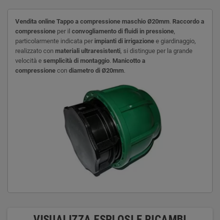
Vendita online Tappo a
compressione maschio Ø20mm
.
Raccordo a
compressione
per il
convogliamento di fluidi in pressione
,
particolarmente indicata per
impianti di irrigazione
e giardinaggio,
realizzato con
materiali ultraresistenti
, si distingue per la grande
velocità e
semplicità di montaggio
.
Manicotto a
compressione
con
diametro di
Ø20mm
.
VISUALIZZA ESPLOSI E RICAMBI