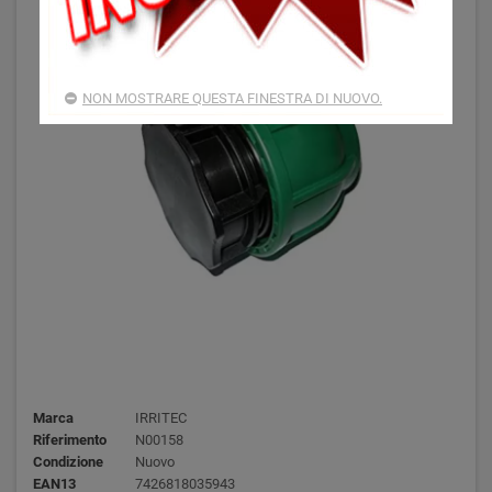
NON MOSTRARE QUESTA FINESTRA DI NUOVO.
Marca
IRRITEC
Riferimento
N00158
Condizione
Nuovo
EAN13
7426818035943