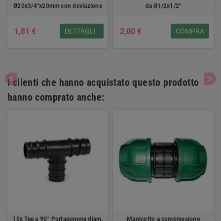
Ø20x3/4"x20mm con deviazione
da Ø1/2x1/2"
1,81 €
2,00 €
DETTAGLI
COMPRA
I clienti che hanno acquistato questo prodotto
hanno comprato anche:
10x Tee a 90° Portagomma diam.
Manicotto a compressione