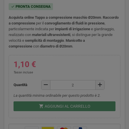
PRONTA CONSEGNA
check
Acquista
online Tappo a
compressione maschio Ø20mm
.
Raccordo
a compressione
per il
convogliamento di fluidi in pressione
,
particolarmente indicata per
impianti di irrigazione
e giardinaggio,
realizzato con
materiali ultraresistenti
, si distingue per la grande
velocità e
semplicità di montaggio
.
Manicotto a
compressione
con
diametro di
Ø20mm
.
1,10 €
Tasse incluse
remove
add
Quantità
La quantità minima ordinabile per questo prodotto è 2.
shopping_cart
AGGIUNGI AL CARRELLO