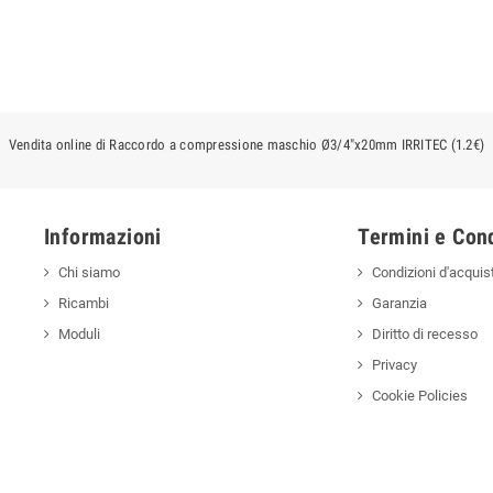
Vendita online di Raccordo a compressione maschio Ø3/4"x20mm IRRITEC (1.2€)
Informazioni
Termini e Cond
Chi siamo
Condizioni d'acquis
Ricambi
Garanzia
Moduli
Diritto di recesso
Privacy
Cookie Policies