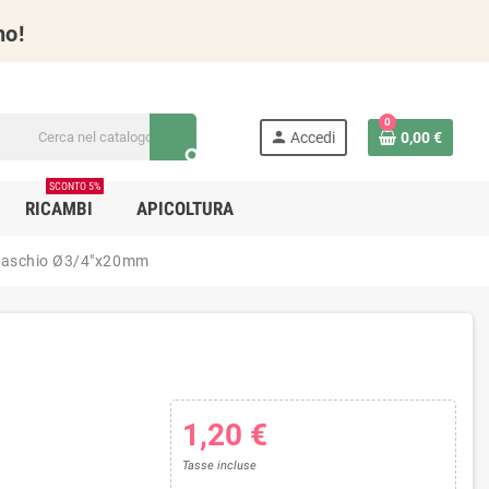
no!
0
person
Accedi
0,00 €
search
SCONTO 5%
RICAMBI
APICOLTURA
maschio Ø3/4"x20mm
1,20 €
Tasse incluse