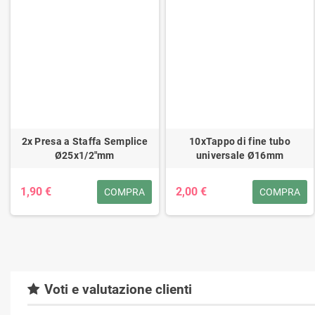
2x Presa a Staffa Semplice
10xTappo di fine tubo
Ø25x1/2"mm
universale Ø16mm
1,90 €
2,00 €
COMPRA
COMPRA
Voti e valutazione clienti