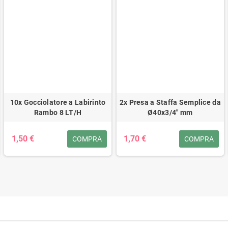
10x Gocciolatore a Labirinto
2x Presa a Staffa Semplice da
Rambo 8 LT/H
Ø40x3/4" mm
1,50 €
1,70 €
COMPRA
COMPRA