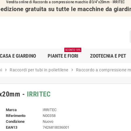
Vendita online di Raccordo a compressione maschio Ø3/4"x20mm - IRRITEC
edizione gratuita su tutte le macchine da giardi
SCONTO 10%
CASA E GIARDINO
PIANTE E FIORI
ZOOTECNIA E PET
bi
chevron_right
Raccordi per tubi in polietilene
chevron_right
Raccordo a compressione 
"x20mm -
IRRITEC
Marca
IRRITEC
Riferimento
N00358
Condizione
Nuovo
EAN13
7426818036001