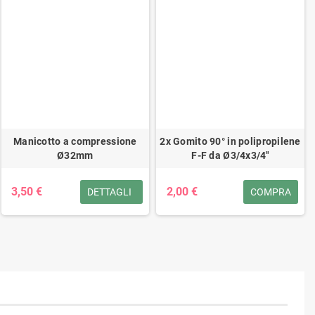
Manicotto a compressione
2x Gomito 90° in polipropilene
Ø32mm
F-F da Ø3/4x3/4"
3,50 €
2,00 €
DETTAGLI
COMPRA