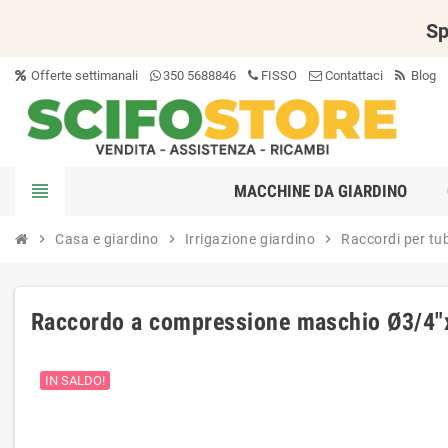
Sp
Offerte settimanali
350 5688846
FISSO
Contattaci
Blog
view_headline
MACCHINE DA GIARDINO
chevron_right
Casa e giardino
chevron_right
Irrigazione giardino
chevron_right
Raccordi per tu
Raccordo a compressione maschio Ø3/4
IN SALDO!