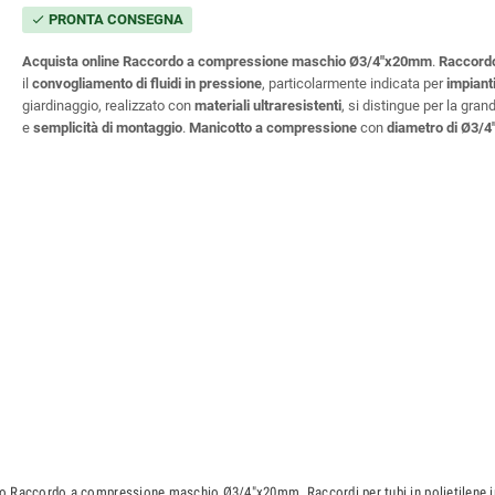
PRONTA CONSEGNA
check
Acquista online
Raccordo a compressione maschio Ø3/4"x20mm
.
Raccord
il
convogliamento di fluidi in pressione
, particolarmente indicata per
impianti
giardinaggio, realizzato con
materiali ultraresistenti
, si distingue per la gran
e
semplicità di montaggio
.
Manicotto a compressione
con
diametro di
Ø3/4
o Raccordo a compressione maschio Ø3/4"x20mm. Raccordi per tubi in polietilene in