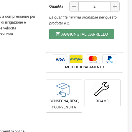
remove
add
Quantità
o a compressione
per
La quantità minima ordinabile per questo
 di irrigazione
e
prodotto è 2.
de velocità
shopping_cart
"x20mm
.
AGGIUNGI AL CARRELLO
METODI DI PAGAMENTO
CONSEGNA, RESO,
RICAMBI
POST-VENDITA
 vendita online