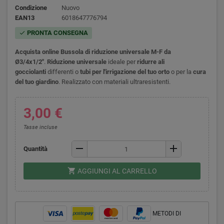
Condizione
Nuovo
EAN13
6018647776794
PRONTA CONSEGNA
check
Acquista online Bussola di riduzione universale M-F da
Ø3/4x1/2"
.
Riduzione universale
ideale per
ridurre ali
gocciolanti
differenti o
tubi per l'irrigazione
del tuo orto
o per la
cura
del tuo giardino
. Realizzato con materiali ultraresistenti.
3,00 €
Tasse incluse
remove
add
Quantità
shopping_cart
AGGIUNGI AL CARRELLO
METODI DI