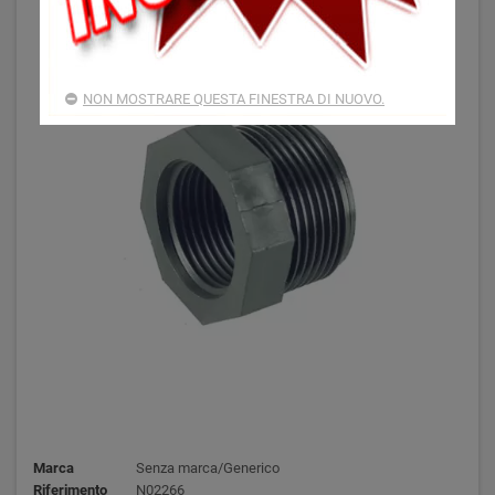
NON MOSTRARE QUESTA FINESTRA DI NUOVO.
Marca
Senza marca/Generico
Riferimento
N02266