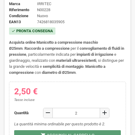
Marca
IRRITEC
Riferimento
N00228
Condizione
Nuovo
EAN13
7426818035905
PRONTA CONSEGNA
check
Acquista
online Manicotto a
compressione maschio
Ø25mm
.
Raccordo a compressione
per il
convogliamento di fluidi in
pressione
, particolarmente indicata per
impianti di irrigazione
e
giardinaggio, realizzato con
materiali ultraresistenti
, si distingue per
la grande velocità e
semplicità di montaggio
.
Manicotto a
compressione
con
diametro di
Ø25mm
.
2,50 €
Tasse incluse
remove
add
Quantità
La quantità minima ordinabile per questo prodotto è 2.