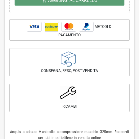
shopping_cart
AGGIUNGI AL CARRELLO
METODI DI
PAGAMENTO
CONSEGNA, RESO, POST-VENDITA
RICAMBI
Acquista adesso Manicotto a compressione maschio Ø25mm. Raccordi
per tubi in polietilene in vendita online