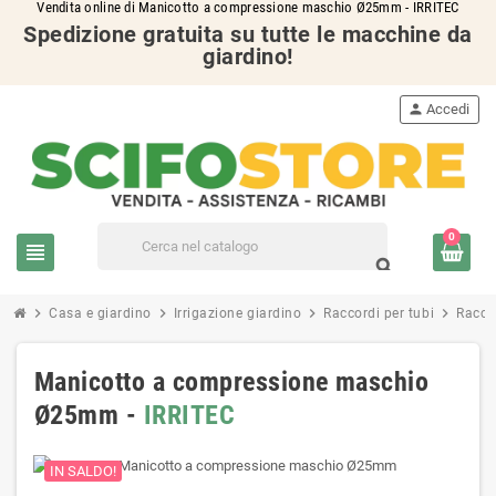
Vendita online di Manicotto a compressione maschio Ø25mm - IRRITEC
Spedizione gratuita su tutte le macchine da
giardino!
person
Accedi
0
view_headline
search
chevron_right
chevron_right
chevron_right
chevron_right
Casa e giardino
Irrigazione giardino
Raccordi per tubi
Raccor
Manicotto a compressione maschio
Ø25mm -
IRRITEC
IN SALDO!