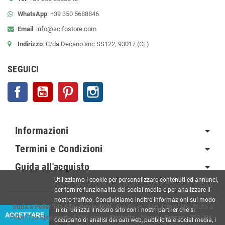
WhatsApp
: +39 350 5688846
Email
:
info@scifostore.com
Indirizzo
: C/da Decano snc SS122, 93017 (CL)
SEGUICI
Facebook
YouTube
Pinterest
Instagram
Informazioni
Termini e Condizioni
Guida all'acquisto
Utilizziamo i cookie per personalizzare contenuti ed annunci,
per fornire funzionalità dei social media e per analizzare il
nostro traffico. Condividiamo inoltre informazioni sul modo
Stufa a Pellet Tea Slim avorio 4KW
-
Eva Calor
-
Acquista online Stufa a
in cui utilizza il nostro sito con i nostri partner che si
ACCETTARE
Pellet Tea Slim avorio 4 KW, con...
-
Etichetta
:
Nuovo
-
Prezzo
:
750.00
€
-
occupano di analisi dei dati web, pubblicità e social media, i