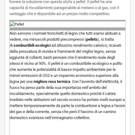
trovare la soluzione con questa stufa a pellet. Il pellet ha una
capacità di riscaldamento paragonabile al metano o al gas, con il
vantaggio che è disponibile ad un prezzo molto competitivo.
Non servono i normali tronchetti di legno che tutti siamo abituati a
vedere, ma minuscoli prodotti precompressi (
pellets
), si tratta
di
combustibili ecologici
ad altissimo rendimento calorico, ricavati
dalla pressatura di residui e frammenti del miglior legno, senza
aggiunta di collanti; basti pensare che il rendimento reale degli
stessi è vicino al 90%. Il pellet è un combustibile ecologico e pulito
che aumenta le potenzialità di basso impatto ambientale per le
minori emissioni di CO2 e un risparmio economico superiore alla
legna per una
migliore resa termica
. Con l’avvento dell’elettricità, il
fuoco ha perso parte della sua importanza nell’ambito del
riscaldamento, specialmente quello domestico poichè il calore
irradiato nelle abitazioni nel secolo scorso ha portato molti europei a
mettere temporaneamente da parte la combustione a legna a favore
del gas e della corrente, senza che però il fascino di un camino
domestico svanisse nell’immaginario collettivo.