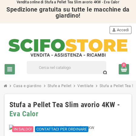
Vendita online di Stufa a Pellet Tea Slim avorio 4KW - Eva Calor
Spedizione gratuita su tutte le macchine da
giardino!
person
Accedi
0
view_headline
search
chevron_right
chevron_right
chevron_right
chevron_right
Casa e giardino
Stufe a Pellet
Ventilate
Stufa a Pellet Tea 
Stufa a Pellet Tea Slim avorio 4KW -
Eva Calor
IN SALDO!
CONTATTACI PER ORDINARE