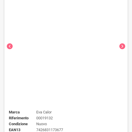
chevron_left
chevron_right
Marca
Eva Calor
Riferimento
00019132
Condizione
Nuovo
EAN13
7426831173677