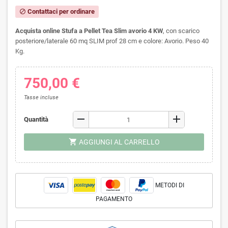
Contattaci per ordinare
block
Acquista online Stufa a Pellet Tea Slim avorio 4 KW
, con s
carico
posteriore/laterale 60 mq SLIM prof 28 cm e colore: Avorio. Peso 40
Kg.
750,00 €
Tasse incluse
remove
add
Quantità
shopping_cart
AGGIUNGI AL CARRELLO
METODI DI
PAGAMENTO