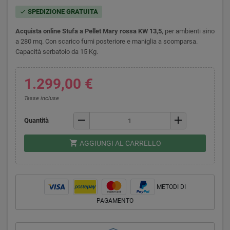
SPEDIZIONE GRATUITA
check
Acquista online Stufa a Pellet Mary rossa KW 13,5
, p
er ambienti sino
a 280 mq. Con scarico fumi posteriore e maniglia a scomparsa.
Capacità serbatoio da 15 Kg.
1.299,00 €
Tasse incluse
remove
add
Quantità
shopping_cart
AGGIUNGI AL CARRELLO
METODI DI
PAGAMENTO