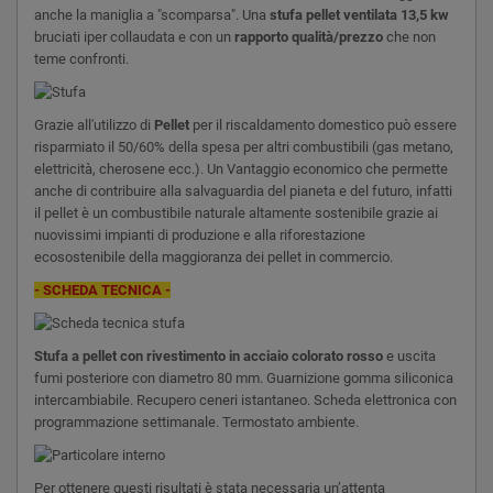
anche la maniglia a "scomparsa".
Una
stufa pellet ventilata 13,5 kw
bruciati iper collaudata e con un
rapporto qualità/prezzo
che non
teme confronti.
Grazie all'utilizzo di
Pellet
per il riscaldamento domestico può essere
risparmiato il 50/60% della spesa per altri combustibili (gas metano,
elettricità, cherosene ecc.). Un Vantaggio economico che permette
anche di contribuire alla salvaguardia del pianeta e del futuro, infatti
il pellet è un combustibile naturale altamente sostenibile grazie ai
nuovissimi impianti di produzione e alla riforestazione
ecosostenibile della maggioranza dei pellet in commercio.
- SCHEDA TECNICA -
Stufa a pellet con rivestimento in acciaio colorato rosso
e uscita
fumi posteriore con diametro 80 mm. Guarnizione gomma siliconica
intercambiabile. Recupero ceneri istantaneo. Scheda elettronica con
programmazione settimanale. Termostato ambiente.
Per ottenere questi risultati è stata necessaria un’attenta