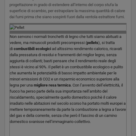
progettazione in grado di estendere all’interno del corpo stufa la
superficie di scambio, per estrapolare la massima quantità di calore
dai fumi prima che siano sospinti fuori dalla ventola estrattore fumi.
Non servono i normali tronchetti di legno che tutti siamo abituati a
vedere, ma minuscoli prodotti precompressi (
pellets
), si tratta
di
combustibili ecologici
ad altissimo rendimento calorico, ricavati
dalla pressatura di residui e frammenti del miglior legno, senza
aggiunta di collanti; basti pensare che il rendimento reale degli
stessi è vicino al 90%. Il pellet è un combustibile ecologico e pulito
che aumenta le potenzialità di basso impatto ambientale per le
minori emissioni di CO2 e un risparmio economico superiore alla
legna per una
migliore resa termica
. Con l’avvento dell’elettricità, il
fuoco ha perso parte della sua importanza nell’ambito del
riscaldamento, specialmente quello domestico poichè il calore
irradiato nelle abitazioni nel secolo scorso ha portato molti europei a
mettere temporaneamente da parte la combustione a legna a favore
del gas e della corrente, senza che però il fascino di un camino
domestico svanisse nell’immaginario collettivo.