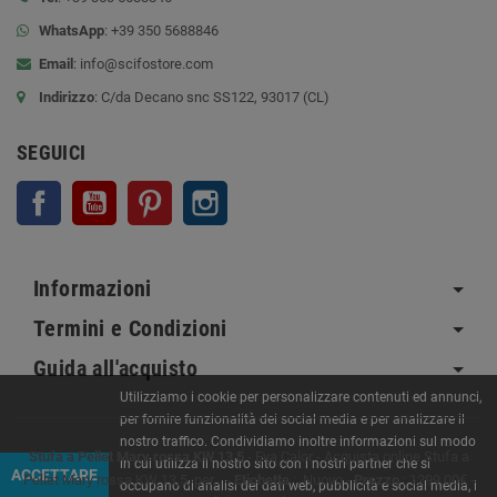
WhatsApp
: +39 350 5688846
Email
:
info@scifostore.com
Indirizzo
: C/da Decano snc SS122, 93017 (CL)
SEGUICI
Facebook
YouTube
Pinterest
Instagram
Informazioni
Termini e Condizioni
Guida all'acquisto
Utilizziamo i cookie per personalizzare contenuti ed annunci,
per fornire funzionalità dei social media e per analizzare il
nostro traffico. Condividiamo inoltre informazioni sul modo
Stufa a Pellet Mary rossa KW 13,5
-
Eva Calor
-
Acquista online Stufa a
in cui utilizza il nostro sito con i nostri partner che si
ACCETTARE
Pellet Mary rossa KW 13,5, per...
-
Etichetta
:
Nuovo
-
Prezzo
:
1299.00
€
-
occupano di analisi dei dati web, pubblicità e social media, i