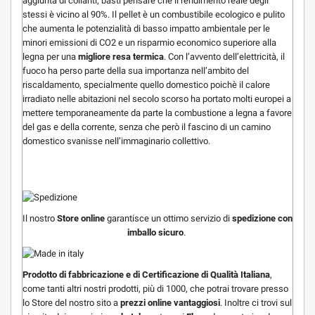
aggiunta di collanti; basti pensare che il rendimento reale degli
stessi è vicino al 90%. Il pellet è un combustibile ecologico e pulito
che aumenta le potenzialità di basso impatto ambientale per le
minori emissioni di CO2 e un risparmio economico superiore alla
legna per una
migliore resa termica
. Con l’avvento dell’elettricità, il
fuoco ha perso parte della sua importanza nell’ambito del
riscaldamento, specialmente quello domestico poichè il calore
irradiato nelle abitazioni nel secolo scorso ha portato molti europei a
mettere temporaneamente da parte la combustione a legna a favore
del gas e della corrente, senza che però il fascino di un camino
domestico svanisse nell’immaginario collettivo.
Il nostro
Store online
garantisce un ottimo servizio di
spedizione con
imballo sicuro
.
Prodotto di fabbricazione e di
Certificazione di Qualità Italiana
,
come tanti altri nostri prodotti, più di 1000, che potrai trovare presso
lo Store del nostro sito a
prezzi online vantaggiosi
. Inoltre ci trovi sul