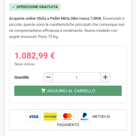
SPEDIZIONE GRATUITA
check
Acquista online Stufa a Pellet Mirta Slim rossa 7,5KW
,
Essenziale e
piccola, queste sono le caratteristiche principali che comunque non
ne compromettono efficienza e rendimento. Nuovo modello con
angoli smussati. Peso 75 Kg.
1.082,99 €
Tasse incluse
remove
add
Quantità
shopping_cart
AGGIUNGI AL CARRELLO
METODI DI
PAGAMENTO