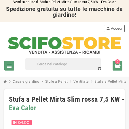
Vendita online di Stufa a Pellet Mirta Slim rossa 7,5 KW - Eva Calor
Spedizione gratuita su tutte le macchine da
giardino!
person
Accedi
0
view_headline
search
chevron_right
chevron_right
chevron_right
chevron_right
Casa e giardino
Stufe a Pellet
Ventilate
Stufa a Pellet Mirta
Stufa a Pellet Mirta Slim rossa 7,5 KW -
Eva Calor
IN SALDO!