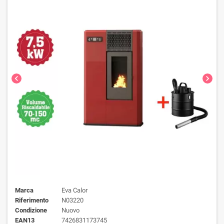
chevron_left
chevron_right
Marca
Eva Calor
Riferimento
N03220
Condizione
Nuovo
EAN13
7426831173745