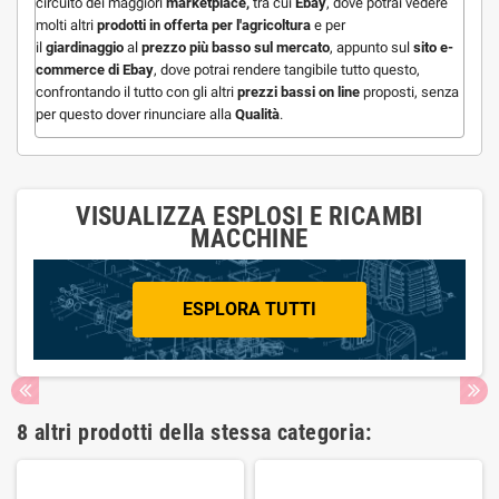
circuito dei maggiori
marketplace,
tra cui
Ebay
, dove potrai vedere
molti altri
prodotti in offerta per l'agricoltura
e per
il
giardinaggio
al
prezzo più basso sul mercato
, appunto sul
sito e-
commerce di Ebay
, dove potrai rendere tangibile tutto questo,
confrontando il tutto con gli altri
prezzi bassi on line
proposti, senza
per questo dover rinunciare alla
Qualità
.
VISUALIZZA ESPLOSI E RICAMBI
MACCHINE
ESPLORA TUTTI
8 altri prodotti della stessa categoria: