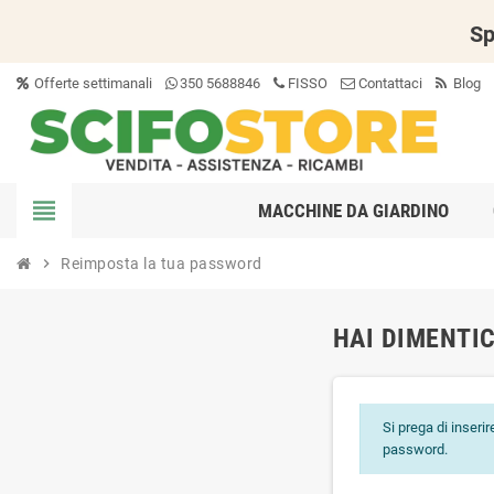
Sp
Offerte settimanali
350 5688846
FISSO
Contattaci
Blog
view_headline
MACCHINE DA GIARDINO
chevron_right
Reimposta la tua password
HAI DIMENTI
Si prega di inserir
password.