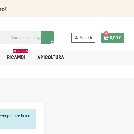
no!
0
person
Accedi
0,00 €
search
SCONTO 5%
RICAMBI
APICOLTURA
r reimpostare la tua