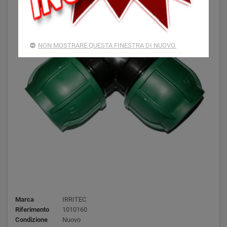
NON MOSTRARE QUESTA FINESTRA DI NUOVO.
Marca
IRRITEC
Riferimento
1010160
Condizione
Nuovo