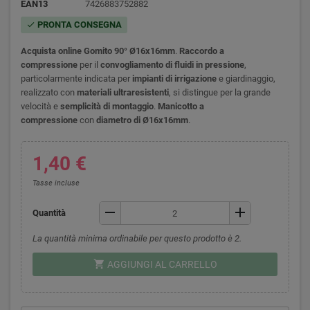
EAN13
7426883752882
PRONTA CONSEGNA
check
Acquista
online
Gomito 90° Ø16x16mm
.
Raccordo a
compressione
per il
convogliamento di fluidi in pressione
,
particolarmente indicata per
impianti di irrigazione
e giardinaggio,
realizzato con
materiali ultraresistenti
, si distingue per la grande
velocità e
semplicità di montaggio
.
Manicotto a
compressione
con
diametro di
Ø
16x16mm
.
1,40 €
Tasse incluse
remove
add
Quantità
La quantità minima ordinabile per questo prodotto è 2.
shopping_cart
AGGIUNGI AL CARRELLO