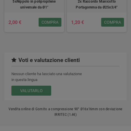
5xNippolo in polipropilene
2x Raccordo Manicotto
universale da Ø1"
Portagomma da Ø25x3/4"
2,00 €
1,20 €
COMPRA
COMPRA
Voti e valutazione clienti
Nessun cliente ha lasciato una valutazione
in questa lingua
VALUTARLO
Vendita online di Gomito a compressione 90° Ø16x16mm con deviazione
IRRITEC (1.4€)