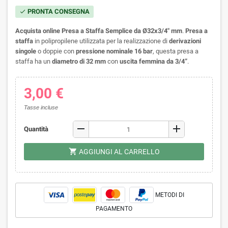
PRONTA CONSEGNA
check
Acquista online Presa a Staffa Semplice da Ø32x3/4" mm
.
Presa a
staffa
in polipropilene utilizzata per la realizzazione di
derivazioni
singole
o doppie con
pressione nominale 16 bar
, questa presa a
staffa ha un
diametro di 32 mm
con
uscita femmina da 3/4”
.
3,00 €
Tasse incluse
remove
add
Quantità
shopping_cart
AGGIUNGI AL CARRELLO
METODI DI
PAGAMENTO