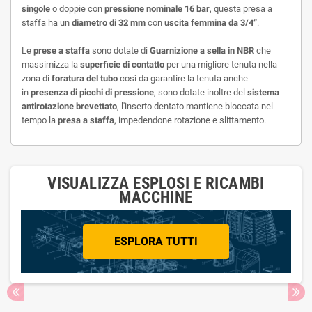
singole
o doppie con
pressione nominale 16 bar
, questa presa a
staffa ha un
diametro di 32 mm
con
uscita femmina da 3/4”
.
Le
p
rese a staffa
sono dotate di
Guarnizione a sella in NBR
che
massimizza la
superficie di contatto
per una migliore tenuta nella
zona di
foratura del tubo
così da garantire la tenuta anche
in
presenza di picchi di pressione
, sono dotate inoltre del
s
istema
antirotazione brevettato
, l'inserto dentato mantiene bloccata nel
tempo la
presa a staffa
, impedendone rotazione e slittamento.
VISUALIZZA ESPLOSI E RICAMBI
MACCHINE
ESPLORA TUTTI