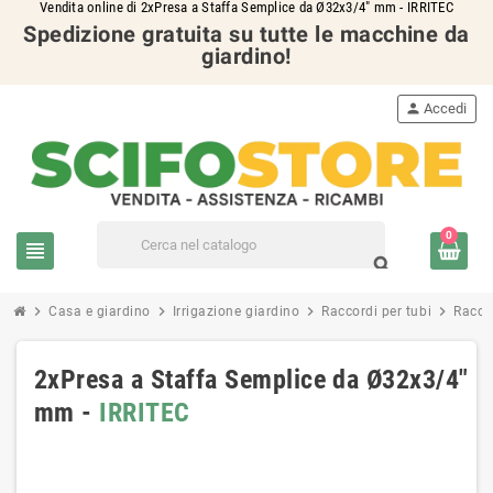
Vendita online di 2xPresa a Staffa Semplice da Ø32x3/4" mm - IRRITEC
Spedizione gratuita su tutte le macchine da
giardino!
person
Accedi
0
view_headline
search
chevron_right
chevron_right
chevron_right
chevron_right
Casa e giardino
Irrigazione giardino
Raccordi per tubi
Raccor
2xPresa a Staffa Semplice da Ø32x3/4"
mm -
IRRITEC