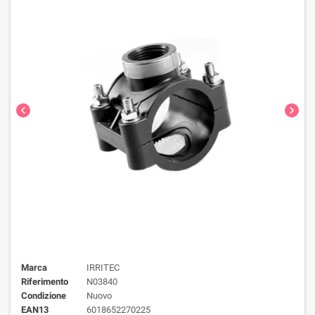
chevron_left
chevron_right
Marca
IRRITEC
Riferimento
N03840
Condizione
Nuovo
EAN13
6018652270225