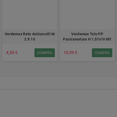
Verdemax Rete Antiuccelli M
Verdemax Telo PP
2 X 10
Pacciamatura H 1,57x10 MT
4,50 €
10,59 €
COMPRA
COMPRA