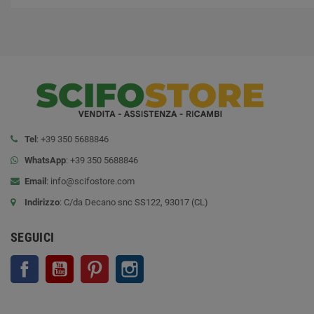
Tel
: +39 350 5688846
WhatsApp
: +39 350 5688846
Email
:
info@scifostore.com
Indirizzo
: C/da Decano snc SS122, 93017 (CL)
SEGUICI
Facebook
YouTube
Pinterest
Instagram