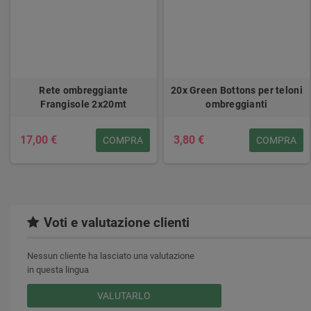
Rete ombreggiante
20x Green Bottons per teloni
Frangisole 2x20mt
ombreggianti
17,00 €
3,80 €
COMPRA
COMPRA
Voti e valutazione clienti
Nessun cliente ha lasciato una valutazione
in questa lingua
VALUTARLO