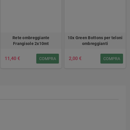
Rete ombreggiante
10x Green Bottons per teloni
Frangisole 2x10mt
ombreggianti
11,40 €
2,00 €
COMPRA
COMPRA