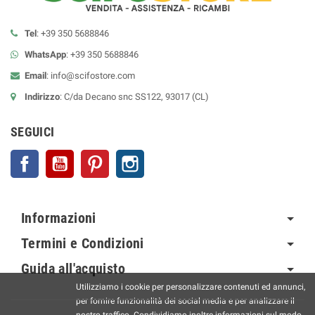
Tel
: +39 350 5688846
WhatsApp
: +39 350 5688846
Email
:
info@scifostore.com
Indirizzo
: C/da Decano snc SS122, 93017 (CL)
SEGUICI
Facebook
YouTube
Pinterest
Instagram
Informazioni
Termini e Condizioni
Guida all'acquisto
Utilizziamo i cookie per personalizzare contenuti ed annunci,
per fornire funzionalità dei social media e per analizzare il