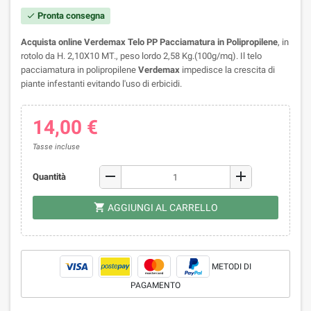
Pronta consegna
check
Acquista online Verdemax Telo PP Pacciamatura in Polipropilene
, in
rotolo da H. 2,10X10 MT., peso lordo 2,58 Kg.
(100g/mq).
Il telo
pacciamatura in polipropilene
Verdemax
impedisce la crescita di
piante infestanti evitando l'uso di erbicidi.
14,00 €
Tasse incluse
remove
add
Quantità
shopping_cart
AGGIUNGI AL CARRELLO
METODI DI
PAGAMENTO