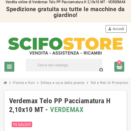
Vendita online di Verdemax Telo PP Pacciamatura H 2,10x10 MT - VERDEMAX
Spedizione gratuita su tutte le macchine da
giardino!
person
Accedi
0
view_headline
search
chevron_right
chevron_right
chevron_right
Piante e fiori
Difesa e cura della piante
Teli e Reti di Protezione
Verdemax Telo PP Pacciamatura H
2,10x10 MT -
VERDEMAX
IN SALDO!