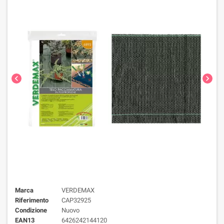
chevron_left
chevron_right
Marca
VERDEMAX
Riferimento
CAP32925
Condizione
Nuovo
EAN13
6426242144120