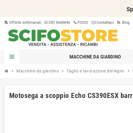
Sp
Offerte settimanali
350 5688846
FISSO
Contattaci
Blog
view_headline
MACCHINE DA GIARDINO
chevron_right
Macchine da giardino
chevron_right
Taglio e lavorazione del legno
chevron_right
Motosega a scoppio Echo CS390ESX barr