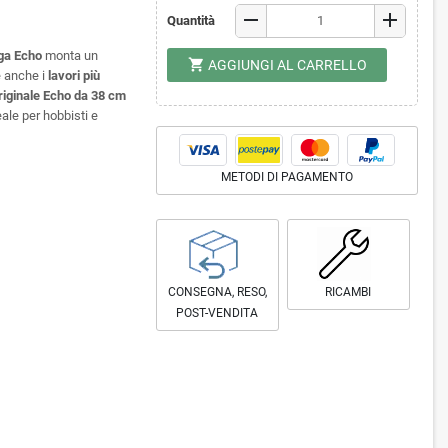
remove
add
Quantità
ga Echo
monta un
shopping_cart
AGGIUNGI AL CARRELLO
e anche i
lavori più
riginale Echo da 38 cm
eale per hobbisti e
METODI DI PAGAMENTO
CONSEGNA, RESO,
RICAMBI
POST-VENDITA