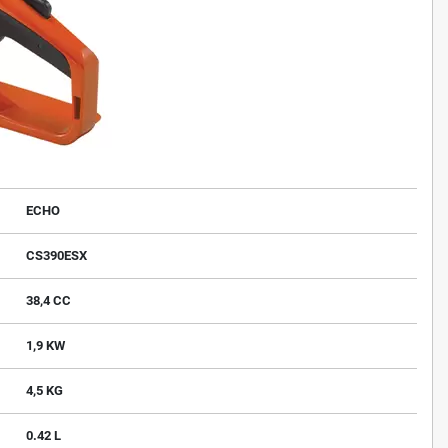
ECHO
CS390ESX
38,4 CC
1,9 KW
4,5 KG
0.42 L