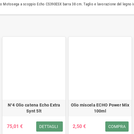
o Motosega a scoppio Echo CS390ESX barra 38 cm. Taglio e lavorazione del legno in
N°4 Olio catena Echo Extra
Olio miscela ECHO Power Mix
Synt 5lt
100ml
75,01 €
2,50 €
DETTAGLI
COMPRA