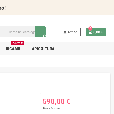
no!
0
person
Accedi
0,00 €
search
SCONTO 5%
RICAMBI
APICOLTURA
590,00 €
Tasse incluse