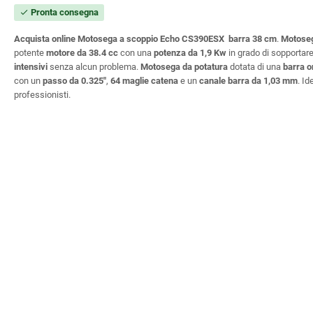
Pronta consegna
check
Acquista online Motosega a scoppio Echo CS390ESX barra 38 cm
.
Motose
potente
motore da 38.4 cc
con una
potenza da 1,9 Kw
in grado di sopportar
intensivi
senza alcun problema.
Motosega da potatura
dotata di una
barra o
con un
passo da 0.325"
,
64 maglie catena
e un
canale barra da 1,03 mm
. Id
professionisti.