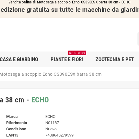
Vendita online di Motosega a scoppio Echo CS390ESX barra 38 cm - ECHO
edizione gratuita su tutte le macchine da giardi
SCONTO 10%
CASA E GIARDINO
PIANTE E FIORI
ZOOTECNIA E PET
Motosega a scoppio Echo CS390ESX barra 38 cm
a 38 cm -
ECHO
Marca
ECHO
Riferimento
N01187
Condizione
Nuovo
EAN13
7438645279599