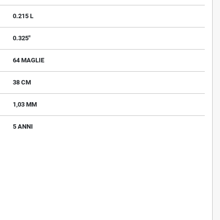
0.215 L
0.325"
64 MAGLIE
38 CM
1,03 MM
5 ANNI