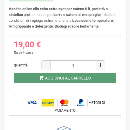
Vendita online olio echo
extra synt
per catena 5 lt
,
protettivo
sintetico
professionale per
barre e catene di motoseghe
. Ideale in
condizioni di impiego estreme anche a
bassissime temperature
.
Antigrippante
e
detergente
.
Biodegradabile
lentamente.
19,00 €
Tasse incluse
remove
add
Quantità
shopping_cart
AGGIUNGI AL CARRELLO
METODI DI
PAGAMENTO