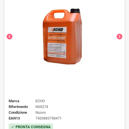
chevron_left
chevron_right
Marca
ECHO
Riferimento
N00274
Condizione
Nuovo
EAN13
7426883758471
PRONTA CONSEGNA
check