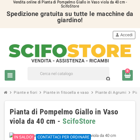
Vendita online di Pianta di Pompelmo Giallo in Vaso viola da 40 cm -
ScifoStore
Spedizione gratuita su tutte le macchine da
giardino!
person
Accedi
0
view_headline
search
chevron_right
chevron_right
chevron_right
chevron_right
Piante e fiori
Piante in fitocella e vaso
Piante di Agrumi
Pia
Pianta di Pompelmo Giallo in Vaso
viola da 40 cm -
ScifoStore
IN SALDO!
CONTATTACI PER ORDINARE