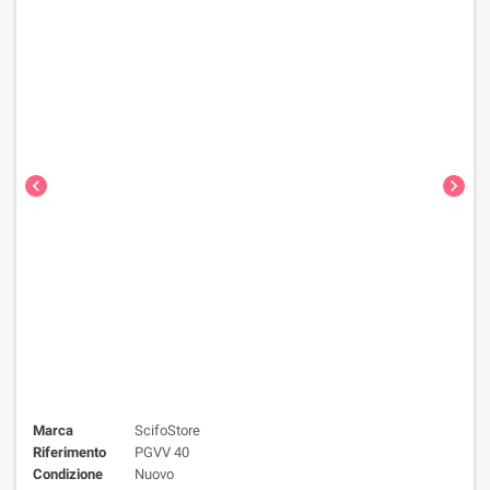
chevron_left
chevron_right
Marca
ScifoStore
Riferimento
PGVV 40
Condizione
Nuovo