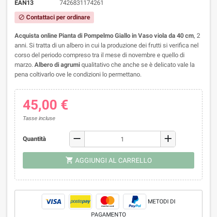
EAN13
7426831174261
Contattaci per ordinare
block
Acquista online Pianta di Pompelmo Giallo in Vaso viola da 40 cm
, 2
anni.
Si tratta di un albero in cui la produzione dei frutti si verifica nel
corso del periodo compreso tra il mese di novembre e quello di
marzo.
Albero di agrumi
qualitativo che anche se è delicato vale la
pena coltivarlo ove le condizioni lo permettano.
45,00 €
Tasse incluse
remove
add
Quantità
shopping_cart
AGGIUNGI AL CARRELLO
METODI DI
PAGAMENTO