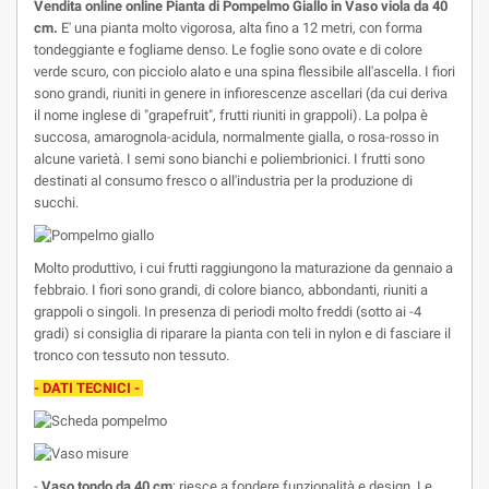
Vendita online
online Pianta di Pompelmo Giallo in Vaso viola da 40
cm.
E' una pianta molto vigorosa, alta fino a 12 metri, con forma
tondeggiante e fogliame denso. Le foglie sono ovate e di colore
verde scuro, con picciolo alato e una spina flessibile all'ascella. I fiori
sono grandi, riuniti in genere in infiorescenze ascellari (da cui deriva
il nome inglese di "grapefruit", frutti riuniti in grappoli). La polpa è
succosa, amarognola-acidula, normalmente gialla, o rosa-rosso in
alcune varietà. I semi sono bianchi e poliembrionici. I frutti sono
destinati al consumo fresco o all'industria per la produzione di
succhi.
Molto produttivo, i cui frutti raggiungono la maturazione da gennaio a
febbraio. I fiori sono grandi, di colore bianco, abbondanti, riuniti a
grappoli o singoli. In presenza di periodi molto freddi (sotto ai -4
gradi) si consiglia di riparare la pianta con teli in nylon e di fasciare il
tronco con tessuto non tessuto.
- DATI TECNICI -
-
Vaso tondo da 40 cm
; riesce a fondere funzionalità e design. Le