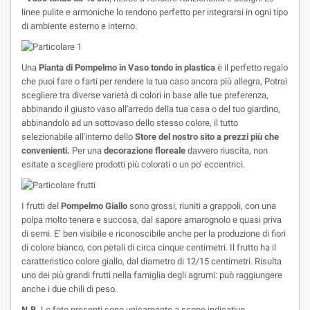
linee pulite e armoniche lo rendono perfetto per integrarsi in ogni tipo
di ambiente esterno e interno.
Una
Pianta di Pompelmo in Vaso tondo in plastica
è il perfetto regalo
che puoi fare o farti per rendere la tua caso ancora più allegra, Potrai
scegliere tra diverse varietà di colori in base alle tue preferenza,
abbinando il giusto vaso all'arredo della tua casa o del tuo giardino,
abbinandolo ad un sottovaso dello stesso colore, il tutto
selezionabile all'interno dello
Store del nostro sito a prezzi più che
convenienti.
Per una
decorazione floreale
davvero riuscita, non
esitate a scegliere prodotti più colorati o un po’ eccentrici.
I frutti del
Pompelmo Giallo
sono grossi, riuniti a grappoli, con una
polpa molto tenera e succosa, dal sapore amarognolo e quasi priva
di semi. E’ ben visibile e riconoscibile anche per la produzione di fiori
di colore bianco, con petali di circa cinque centimetri. Il frutto ha il
caratteristico colore giallo, dal diametro di 12/15 centimetri. Risulta
uno dei più grandi frutti nella famiglia degli agrumi: può raggiungere
anche i due chili di peso.
N.B.
Le foto presenti sono unicamente a scopo indicativo.