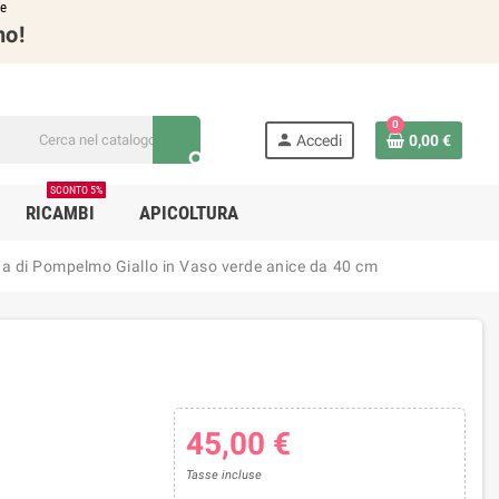
re
no!
0
person
Accedi
0,00 €
search
SCONTO 5%
RICAMBI
APICOLTURA
ta di Pompelmo Giallo in Vaso verde anice da 40 cm
45,00 €
Tasse incluse