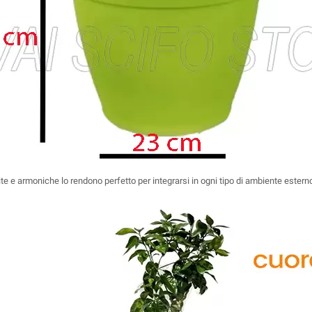
lite e armoniche lo rendono perfetto per integrarsi in ogni tipo di ambiente esterno