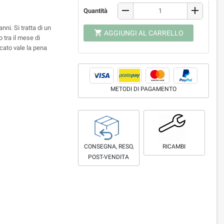
remove
add
Quantità
 anni.
Si tratta di un
shopping_cart
AGGIUNGI AL CARRELLO
o tra il mese di
cato vale la pena
METODI DI PAGAMENTO
CONSEGNA, RESO,
RICAMBI
POST-VENDITA