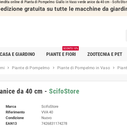
endita online di Pianta di Pompelmo Giallo in Vaso verde anice da 40 cm - ScifoSto
edizione gratuita su tutte le macchine da giardi
SCONTO 10%
CASA E GIARDINO
PIANTE E FIORI
ZOOTECNIA E PET
umi
chevron_right
Piante di Pompelmo
chevron_right
Piante di Pompelmo in Vaso
chevron_right
Pian
 anice da 40 cm -
ScifoStore
Marca
ScifoStore
Riferimento
VVA 40
Condizione
Nuovo
EAN13
7426831174278