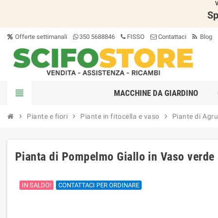
V
Sp
Offerte settimanali
350 5688846
FISSO
Contattaci
Blog
view_headline
MACCHINE DA GIARDINO
chevron_right
Piante e fiori
chevron_right
Piante in fitocella e vaso
chevron_right
Piante di Agr
Pianta di Pompelmo Giallo in Vaso verde
IN SALDO!
CONTATTACI PER ORDINARE