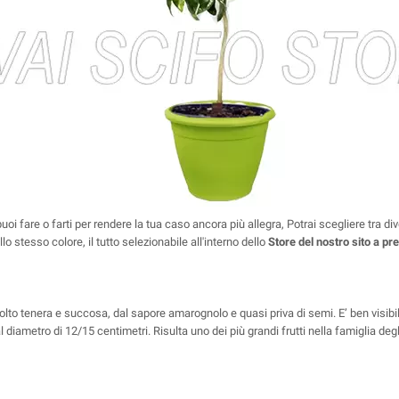
puoi fare o farti per rendere la tua caso ancora più allegra, Potrai scegliere tra di
o stesso colore, il tutto selezionabile all'interno dello
Store del nostro sito a pr
olto tenera e succosa, dal sapore amarognolo e quasi priva di semi. E’ ben visibil
, dal diametro di 12/15 centimetri. Risulta uno dei più grandi frutti nella famiglia d