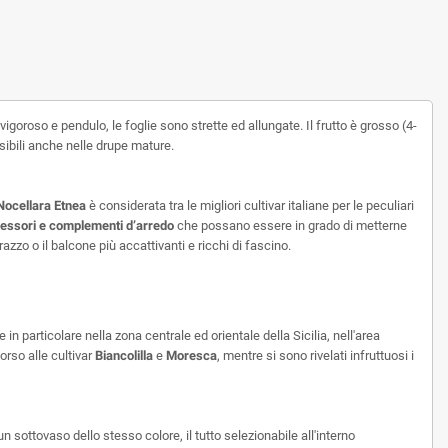
igoroso e pendulo, le foglie sono strette ed allungate. Il frutto è grosso (4-
sibili anche nelle drupe mature.
Nocellara Etnea
è considerata tra le migliori cultivar italiane per le peculiari
essori e complementi d’arredo
che possano essere in grado di metterne
rrazzo o il balcone più accattivanti e ricchi di fascino.
in particolare nella zona centrale ed orientale della Sicilia, nell'area
orso alle cultivar
Biancolilla
e
Moresca
, mentre si sono rivelati infruttuosi i
n sottovaso dello stesso colore, il tutto selezionabile all'interno