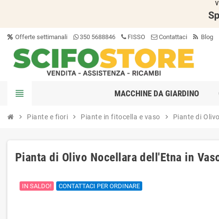
V
Sp
Offerte settimanali
350 5688846
FISSO
Contattaci
Blog
view_headline
MACCHINE DA GIARDINO
chevron_right
Piante e fiori
chevron_right
Piante in fitocella e vaso
chevron_right
Piante di Oliv
Pianta di Olivo Nocellara dell'Etna in Va
IN SALDO!
CONTATTACI PER ORDINARE