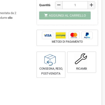
remove
add
Quantità
nnestata da 2
shopping_cart
AGGIUNGI AL CARRELLO
rodurre
olio
METODI DI PAGAMENTO
CONSEGNA, RESO,
RICAMBI
POST-VENDITA