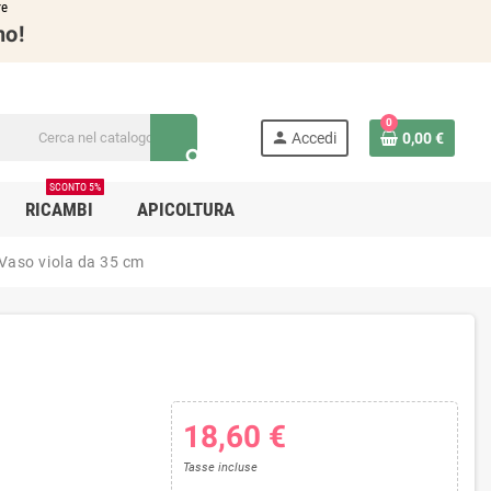
re
no!
0
person
Accedi
0,00 €
search
SCONTO 5%
RICAMBI
APICOLTURA
n Vaso viola da 35 cm
18,60 €
Tasse incluse