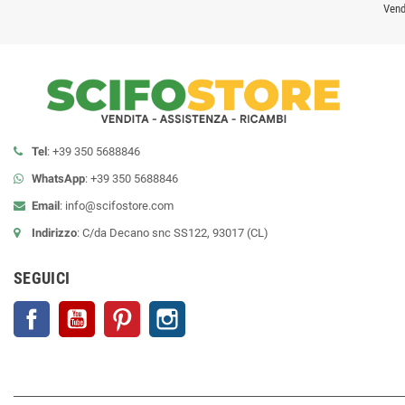
Vend
Tel
: +39 350 5688846
WhatsApp
: +39 350 5688846
Email
:
info@scifostore.com
Indirizzo
: C/da Decano snc SS122, 93017 (CL)
SEGUICI
Facebook
YouTube
Pinterest
Instagram