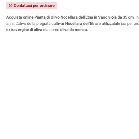
Contattaci per ordinare
block
Acquista online Pianta di Olivo Nocellara dell'Etna in Vaso viola da 35 cm
, i
anni.
L'Ulivo della pregiata cultivar
Nocellara dell'Etna
è utilizzabile sia per p
extravergine di oliva
sia come
oliva da mensa.