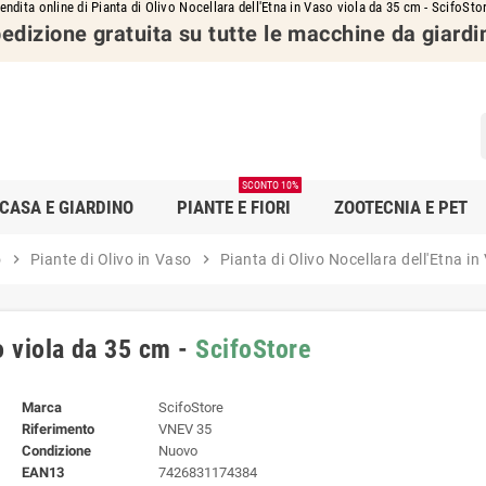
endita online di Pianta di Olivo Nocellara dell'Etna in Vaso viola da 35 cm - ScifoSto
edizione gratuita su tutte le macchine da giardi
SCONTO 10%
CASA E GIARDINO
PIANTE E FIORI
ZOOTECNIA E PET
o
chevron_right
Piante di Olivo in Vaso
chevron_right
Pianta di Olivo Nocellara dell'Etna i
so viola da 35 cm -
ScifoStore
Marca
ScifoStore
Riferimento
VNEV 35
Condizione
Nuovo
EAN13
7426831174384