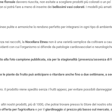
ne floreale
davvero riuscita, non esitate a scegliere prodotti più colorati o un p
non si potrà fare a meno di inserire dei
bellissimi vasi colorati
. I modelli più amati
linee pulite e armoniche lo rendono perfetto per integrarsi in ogni tipo di ambient
nza nei raccolti, la
Nocellara Etnea
non è una varietà semplice da coltivare a caus
ssidanti con cui l'organismo si difende da patologie cardiovascolari e neurologiche,
etto alla foto campione pubblicata, sia per la stagionalità (presenza/assenza d
te le piante da frutto può anticipare o ritardare anche fino a due settimane, a se
. Il prodotto viene spedito senza i frutti appesi, per evitare possibili danneggiam
 altri nostri prodotti, più di 1000, che potrai trovare presso lo Store del nostro sit
n offerta per l'agricoltura
e per il
giardinaggio
al
prezzo più basso sul mercato
, 