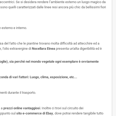
o’ eccentrici. Se si desidera rendere l’ambiente esterno un luogo magico da
 sono quelli caratterizzati dalle linee resi ancora più chic da bellissimi fiori
e esterno e interno.
a del fatto che le piantine trovano molta difficoltà ad attecchire ed a
 l'olio extravergine di
Nocellara Etnea
presenta un'alta digeribilità ed è
i foglie), sia perché nel mondo vegetale ogni esemplare è ovviamente
conda di vari fattori: Luogo, clima, esposizione, etc...
enti durante il trasporto.
o a
prezzi online vantaggiosi
. Inoltre ci trovi sul circuito dei
appunto sul
sito e-commerce di Ebay
, dove potrai rendere tangibile tutto