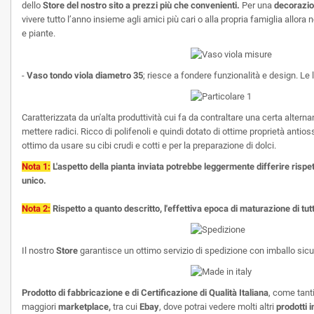
dello
Store del nostro sito a prezzi più che convenienti.
Per una
decorazio
vivere tutto l’anno insieme agli amici più cari o alla propria famiglia allora 
e piante.
-
Vaso tondo viola diametro 35
; riesce a fondere funzionalità e design. Le 
Caratterizzata da un'alta produttività cui fa da contraltare una certa alterna
mettere radici. Ricco di polifenoli e quindi dotato di ottime proprietà antio
ottimo da usare su cibi crudi e cotti e per la preparazione di dolci.
Nota 1:
L'aspetto della pianta inviata potrebbe leggermente differire risp
unico.
Nota 2:
Rispetto a quanto descritto, l'effettiva epoca di maturazione di tut
Il nostro
Store
garantisce un ottimo servizio di spedizione con imballo sicuro
Prodotto di fabbricazione e di
Certificazione di Qualità Italiana
, come tanti
maggiori
marketplace,
tra cui
Ebay
, dove potrai vedere molti altri
prodotti i