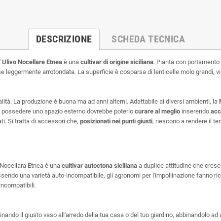
DESCRIZIONE
SCHEDA TECNICA
'
Ulivo Nocellare Etnea
è una
cultivar di origine siciliana
. Pianta con portamento v
e leggermente arrotondata. La superficie è cosparsa di lenticelle molo grandi, vi
lità. La produzione è buona ma ad anni alterni. Adattabile ai diversi ambienti, la
a di possedere uno spazio esterno dovrebbe poterlo
curare al meglio
inserendo
acc
ati. Si tratta di accessori che,
posizionati nei punti giusti
, riescono a rendere il te
a Nocellara Etnea è una
cultivar autoctona siciliana
a duplice attitudine che cresce 
endo una varietà auto-incompatibile, gli agronomi per l'impollinazione fanno ric
incompatibili.
binando il giusto vaso all'arredo della tua casa o del tuo giardino, abbinandolo ad u