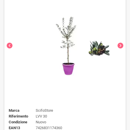
chevron_left
chevron_right
Marca
ScifoStore
Riferimento
LVV 30
Condizione
Nuovo
EAN13
7426831174360