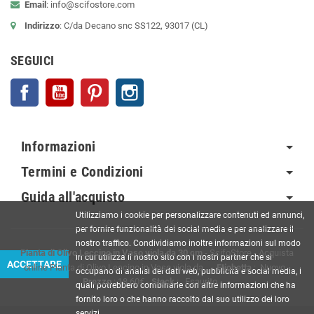
Email
:
info@scifostore.com
Indirizzo
: C/da Decano snc SS122, 93017 (CL)
SEGUICI
Facebook
YouTube
Pinterest
Instagram
Informazioni
Termini e Condizioni
Guida all'acquisto
Utilizziamo i cookie per personalizzare contenuti ed annunci,
per fornire funzionalità dei social media e per analizzare il
nostro traffico. Condividiamo inoltre informazioni sul modo
Pianta di Olivo Leccino in Vaso viola da 30 cm
-
ScifoStore
-
Acquista
in cui utilizza il nostro sito con i nostri partner che si
ACCETTARE
online Pianta di Olivo Leccino in Vaso viola da...
-
Etichetta
:
Nuovo
-
occupano di analisi dei dati web, pubblicità e social media, i
Prezzo
:
18.60
€
-
Stock
: Esaurito
quali potrebbero combinarle con altre informazioni che ha
fornito loro o che hanno raccolto dal suo utilizzo dei loro
servizi.