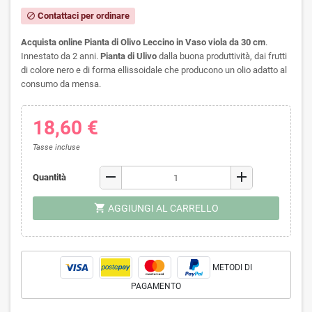
Contattaci per ordinare
block
Acquista online Pianta di Olivo Leccino in Vaso viola da 30 cm
.
Innestato da 2 anni.
Pianta di Ulivo
dalla buona produttività, dai frutti
di colore nero e di forma ellissoidale che producono un olio adatto al
consumo da mensa.
18,60 €
Tasse incluse
remove
add
Quantità
shopping_cart
AGGIUNGI AL CARRELLO
METODI DI
PAGAMENTO