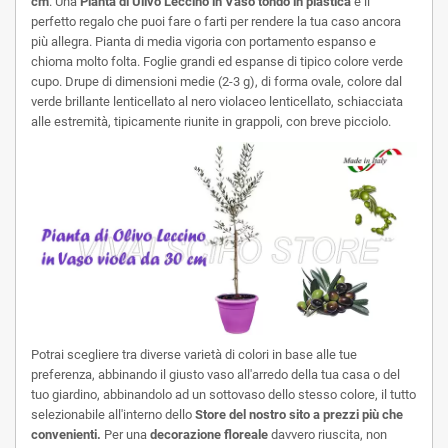
cm
. Una
Pianta di Ulivo Leccino in Vaso tondo in plastica
è il
perfetto regalo che puoi fare o farti per rendere la tua caso ancora
più allegra. Pianta di media vigoria con portamento espanso e
chioma molto folta. Foglie grandi ed espanse di tipico colore verde
cupo. Drupe di dimensioni medie (2-3 g), di forma ovale, colore dal
verde brillante lenticellato al nero violaceo lenticellato, schiacciata
alle estremità, tipicamente riunite in grappoli, con breve picciolo.
Potrai scegliere tra diverse varietà di colori in base alle tue
preferenza, abbinando il giusto vaso all'arredo della tua casa o del
tuo giardino, abbinandolo ad un sottovaso dello stesso colore, il tutto
selezionabile all'interno dello
Store del nostro sito a prezzi più che
convenienti.
Per una
decorazione floreale
davvero riuscita, non