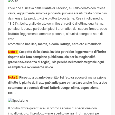
L'olio che si ricava dalla
Pianta di Leccino
, è Giallo dorato con riflessi
verdi, leggermente amaro e piccante, può essere utilizzata come olio
da mensa. La produttività è piuttosto costante. Resa in olio media:
18-21%. L'olio, giallo dorato con riflessi verdi, è di ottima qualità ma,
per alcuni, senza particolari picchi aromatici; dal sapore fresco, poco
fruttato, leggermente amaro e piccante; alcuni vi scorgono note di
erbe
aromatiche
basilico, menta, cicoria, lattuga, carciofo e mandorla
.
Nota 1:
L'aspetto della pianta inviata potrebbe leggermente differire
rispetto alla foto campione pubblicata, sia per la stagionalità
(presenza/assenza di foglie), sia perché nel mondo vegetale ogni
esemplare è ovviamente unico.
Nota 2:
Rispetto a quanto descritto, l'effettiva epoca di maturazione
di tutte le piante da frutto può anticipare o ritardare anche fino a due
settimane, a seconda di vari fattori: Luogo, clima, esposizione,
etc...
Il nostro
Store
garantisce un ottimo servizio di spedizione con
imballo sicuro. Il prodotto viene spedito senza i frutti appesi, per