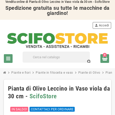
Vendita online di Pianta di Olivo Leccino in Vaso viola da 30 cm - ScifoStore
Spedizione gratuita su tutte le macchine da
giardino!
person
Accedi
0
view_headline
search
chevron_right
chevron_right
chevron_right
chevron_right
Piante e fiori
Piante in fitocella e vaso
Piante di Olivo
Piante
Pianta di Olivo Leccino in Vaso viola da
30 cm -
ScifoStore
IN SALDO!
CONTATTACI PER ORDINARE