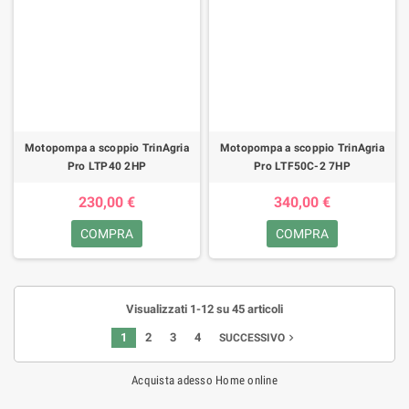
Motopompa a scoppio TrinAgria
Motopompa a scoppio TrinAgria
Pro LTP40 2HP
Pro LTF50C-2 7HP
230,00 €
340,00 €
COMPRA
COMPRA
Visualizzati 1-12 su 45 articoli
1
2
3
4
navigate_next
SUCCESSIVO
Acquista adesso Home online