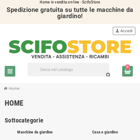
Home in vendita on-line - ScifoStore
Spedizione gratuita su tutte le macchine da
giardino!
person
Accedi
0
view_headline
search
Home
HOME
Sottocategorie
Macchine da giardino
Casa e giardino