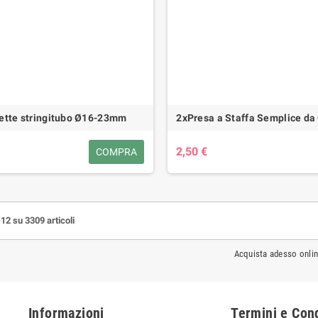
ette stringitubo Ø16-23mm
2xPresa a Staffa Semplice d
2,50 €
COMPRA
-12 su 3309 articoli
Acquista adesso onli
Informazioni
Termini e Cond