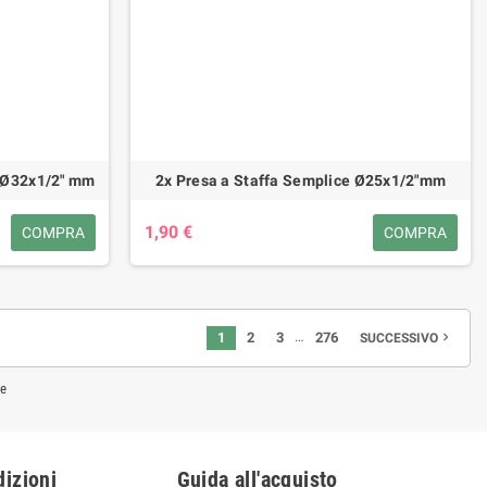
a Ø32x1/2" mm
2x Presa a Staffa Semplice Ø25x1/2"mm
1,90 €
COMPRA
COMPRA
…
1
2
3
276
navigate_next
SUCCESSIVO
ne
izioni
Guida all'acquisto