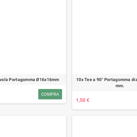
alvola Portagomma Ø16x16mm
10x Tee a 90° Portagomma di
mm.
COMPRA
1,50 €
io TrinAgria Pro
Apiscampo Losanga su tavoletta per
Motos