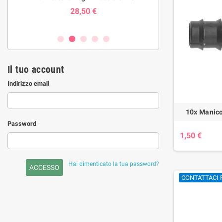
aio)
LTP40
28,50 €
230,
Il tuo account
Indirizzo email
10x Manic
Password
1,50 €
Hai dimenticato la tua password?
ACCESSO
CONTATTACI 