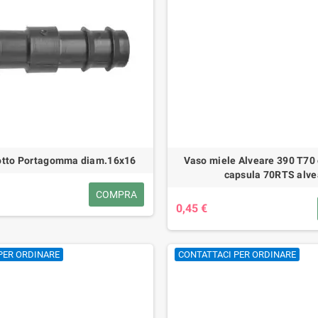
 2HP
arnia da 7 (320x500mm)
00 €
14,00 €
otto Portagomma diam.16x16
Vaso miele Alveare 390 T70
capsula 70RTS alve
COMPRA
0,45 €
PER ORDINARE
CONTATTACI PER ORDINARE