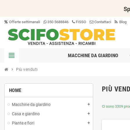
Sp
Offerte settimanali
350 5688846
FISSO
Contattaci
Blog
view_headline
MACCHINE DA GIARDINO
chevron_right
Più venduti
PIÙ VEN
HOME
Macchine da giardino
Ci sono 3309 prod
Casa e giardino
Piante e fiori