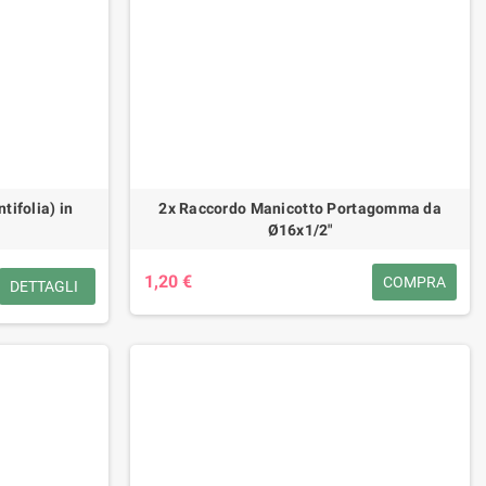
tifolia) in
2x Raccordo Manicotto Portagomma da
Ø16x1/2"
1,20 €
COMPRA
DETTAGLI