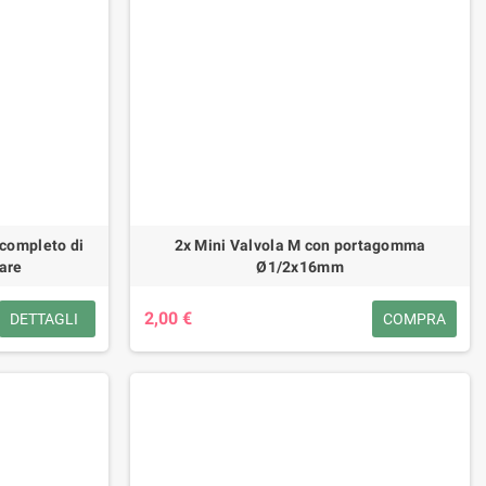
potatura barra carving 25 cm
trasmissione conica(Gabbia in 
349,01 €
500,00 €
 completo di
2x Mini Valvola M con portagomma
are
Ø1/2x16mm
2,00 €
DETTAGLI
COMPRA