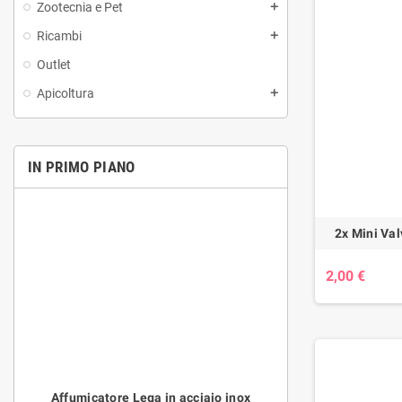
Zootecnia e Pet
Ricambi
Outlet
Apicoltura
IN PRIMO PIANO
2x Mini V
2,00 €
iale
Affumicatore Lega in acciaio inox
Motopompa a scopp