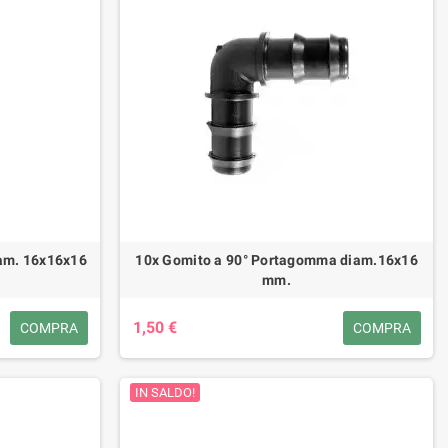
am. 16x16x16
10x Gomito a 90° Portagomma diam.16x16
mm.
1,50 €
COMPRA
COMPRA
IN SALDO!
ega a scoppio Echo CS280TESC da
Smielatore Radialnove Manuale