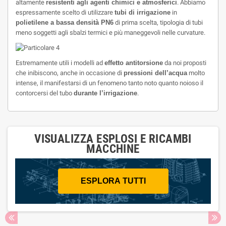
altamente
resistenti agli agenti chimici e atmosferici
. Abbiamo
espressamente scelto di utilizzare
tubi di irrigazione
in
polietilene a bassa densità PN6
di prima scelta, tipologia di tubi
meno soggetti agli sbalzi termici e più maneggevoli nelle curvature.
Estremamente utili i modelli ad
effetto antitorsione
da noi proposti
che inibiscono, anche in occasione di
pressioni dell’acqua
molto
intense, il manifestarsi di un fenomeno tanto noto quanto noioso il
contorcersi del tubo
durante l’irrigazione
.
VISUALIZZA ESPLOSI E RICAMBI
MACCHINE
ESPLORA TUTTI