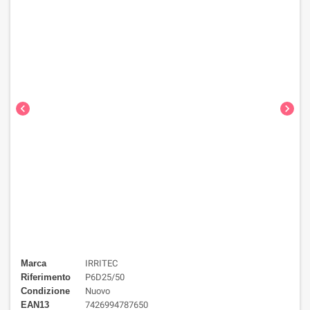
chevron_left
chevron_right
Marca
IRRITEC
Riferimento
P6D25/50
Condizione
Nuovo
EAN13
7426994787650