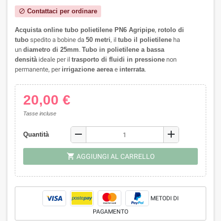
Contattaci per ordinare
block
Acquista online tubo polietilene PN6 Agripipe
,
rotolo di
tubo
spedito a bobine da
50 metri
, il
tubo il polietilene
ha
un
diametro di 25mm
.
Tubo in polietilene a bassa
densità
ideale per il
trasporto di fluidi in pressione
non
permanente, per
irrigazione aerea
e
interrata
.
20,00 €
Tasse incluse
remove
add
Quantità
shopping_cart
AGGIUNGI AL CARRELLO
METODI DI
PAGAMENTO