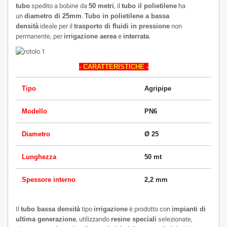
tubo
spedito a bobine da
50 metri
, il
tubo il polietilene
ha
un
diametro di 25mm
.
Tubo in polietilene a bassa
densità
ideale per il
trasporto di fluidi in pressione
non
permanente, per
irrigazione aerea
e
interrata
.
- CARATTERISTICHE -
Tipo
Agripipe
Modello
PN6
Diametro
Ø 25
Lunghezza
50 mt
Spessore interno
2,2 mm
Il
tubo bassa densità
tipo
irrigazione
è prodotto con
impianti di
ultima generazione
, utilizzando
resine speciali
selezionate,