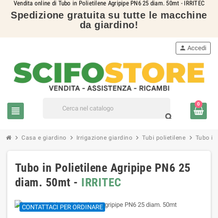
Vendita online di Tubo in Polietilene Agripipe PN6 25 diam. 50mt - IRRITEC
Spedizione gratuita su tutte le macchine
da giardino!
person
Accedi
0
view_headline
search
chevron_right
chevron_right
chevron_right
chevron_right
Casa e giardino
Irrigazione giardino
Tubi polietilene
Tubo in
Tubo in Polietilene Agripipe PN6 25
diam. 50mt -
IRRITEC
CONTATTACI PER ORDINARE