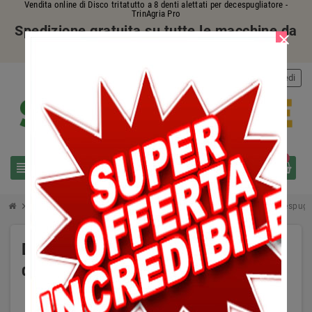
Vendita online di Disco tritatutto a 8 denti alettati per decespugliatore -
TrinAgria Pro
Spedizione gratuita su tutte le macchine da
close
giardino!
person
Accedi
0
view_headline
search
chevron_right
chevron_right
chevron_right
Macchine da giardino
Sfalcio erba alta o spontanea
Decespugli
Disco tritatutto a 8 denti alettati per
decespugliatore -
TrinAgria Pro