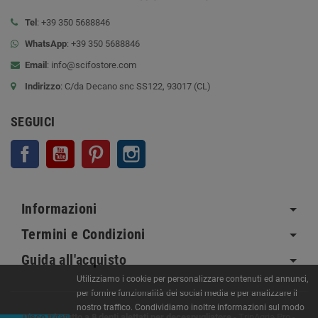
Tel
: +39 350 5688846
WhatsApp
: +39 350 5688846
Email
:
info@scifostore.com
Indirizzo
: C/da Decano snc SS122, 93017 (CL)
SEGUICI
Facebook
YouTube
Pinterest
Instagram
Informazioni
Termini e Condizioni
Guida all'acquisto
Utilizziamo i cookie per personalizzare contenuti ed annunci,
per fornire funzionalità dei social media e per analizzare il
nostro traffico. Condividiamo inoltre informazioni sul modo
Disco tritatutto a 8 denti alettati per decespugliatore
-
TrinAgria Pro
-