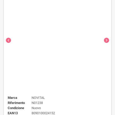
chevron_left
chevron_right
Marca
NOVITAL
Riferimento
N01238
Condizione
Nuovo
EAN13
8090100024152