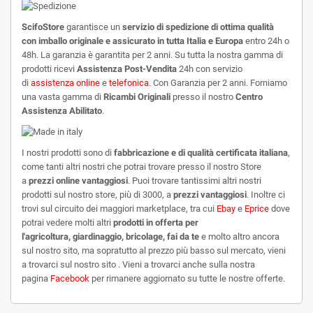
ScifoStore
garantisce un
servizio di spedizione di ottima qualità
con imballo originale e assicurato in tutta Italia e Europa
entro 24h o
48h. La garanzia è garantita per 2 anni. Su tutta la nostra gamma di
prodotti ricevi
Assistenza Post-Vendita
24h con servizio
di
assistenza online
e
telefonica
. Con Garanzia per 2 anni. Forniamo
una vasta gamma di
Ricambi Originali
presso il nostro
Centro
Assistenza Abilitato
.
I nostri prodotti sono di
fabbricazione e di qualità certificata italiana
,
come tanti altri
nostri che potrai trovare presso il nostro Store
a
prezzi online vantaggiosi
. Puoi trovare tantissimi altri nostri
prodotti sul nostro store, più di 3000, a
prezzi vantaggiosi
. Inoltre ci
trovi sul circuito dei maggiori marketplace, tra cui
Ebay
e
Eprice
dove
potrai vedere molti altri
prodotti in offerta per
l'agricoltura, giardinaggio, bricolage, fai da te
e molto altro ancora
sul nostro sito, ma sopratutto al prezzo più basso sul mercato, vieni
a trovarci sul nostro sito . Vieni a trovarci anche sulla nostra
pagina
Facebook
per rimanere aggiornato su tutte le nostre offerte.