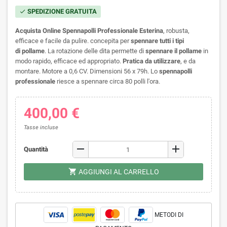
SPEDIZIONE GRATUITA
check
Acquista Online Spennapolli Professionale Esterina
, robusta,
efficace e facile da pulire. concepita per
spennare tutti i tipi
di pollame
. La rotazione delle dita permette di
spennare il pollame
in
modo rapido, efficace ed appropriato.
Pratica da utilizzare
, e da
montare. Motore a 0,6 CV. Dimensioni 56 x 79h. Lo
spennapolli
professionale
riesce a spennare circa 80 polli l'ora.
400,00 €
Tasse incluse
remove
add
Quantità
shopping_cart
AGGIUNGI AL CARRELLO
METODI DI