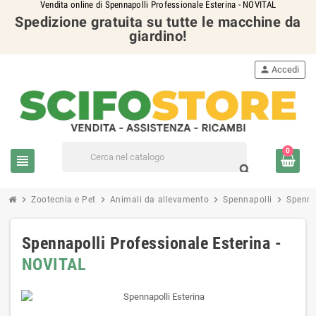
Vendita online di Spennapolli Professionale Esterina - NOVITAL
Spedizione gratuita su tutte le macchine da
giardino!
person
Accedi
0
view_headline
search
chevron_right
chevron_right
chevron_right
chevron_right
Zootecnia e Pet
Animali da allevamento
Spennapolli
Spenna
Spennapolli Professionale Esterina -
NOVITAL