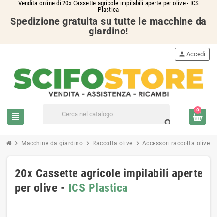
Vendita online di 20x Cassette agricole impilabili aperte per olive - ICS
Plastica
Spedizione gratuita su tutte le macchine da
giardino!
person
Accedi
0
view_headline
search
chevron_right
chevron_right
chevron_right
chevron_ri
Macchine da giardino
Raccolta olive
Accessori raccolta olive
20x Cassette agricole impilabili aperte
per olive -
ICS Plastica