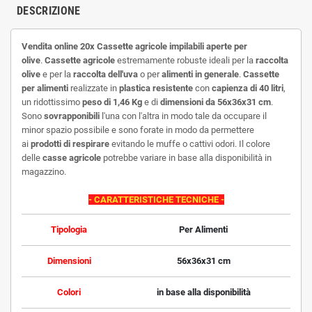
DESCRIZIONE
Vendita online 20x Cassette agricole impilabili aperte per
olive
.
Cassette agricole
estremamente robuste ideali per la
raccolta
olive
e per la
raccolta dell'uva
o per
alimenti in generale
.
Cassette
per alimenti
realizzate in
plastica resistente
con
capienza di 40 litri
,
un ridottissimo
peso di 1,46 Kg
e di
dimensioni da
56x36x31 cm
.
Sono
sovrapponibili
l'una con l'altra in modo tale da occupare il
minor spazio possibile e sono forate in modo da permettere
ai
prodotti di respirare
evitando le muffe o cattivi odori. Il colore
delle
casse agricole
potrebbe variare in base alla disponibilità in
magazzino.
- CARATTERISTICHE TECNICHE -
Tipologia
Per Alimenti
Dimensioni
56x36x31 cm
Colori
in base alla disponibilità