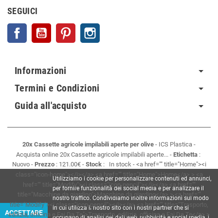
SEGUICI
Facebook
YouTube
Pinterest
Instagram
Informazioni
Termini e Condizioni
Guida all'acquisto
20x Cassette agricole impilabili aperte per olive
-
ICS Plastica
-
Acquista online 20x Cassette agricole impilabili aperte...
-
Etichetta
:
Nuovo
-
Prezzo
:
121.00
€
-
Stock
:
In stock
-
<a href="" title="Home"><i
class="icon-home"></i></a> <a href="" title="Home">Home</a> > <a
Utilizziamo i cookie per personalizzare contenuti ed annunci,
href="" title="Modify"><i class="icon-pencil"></i></a> <a href=""
per fornire funzionalità dei social media e per analizzare il
title="Macchine da giardino">Macchine da giardino</a> > <a href=""
nostro traffico. Condividiamo inoltre informazioni sul modo
title="Modify"><i class="icon-pencil"></i></a> <a href="" title="Trasporto,
in cui utilizza il nostro sito con i nostri partner che si
ACCETTARE
edilizia, officina e Fai Da Te">Trasporto, edilizia, officina e Fai Da Te</a> >
occupano di analisi dei dati web, pubblicità e social media, i