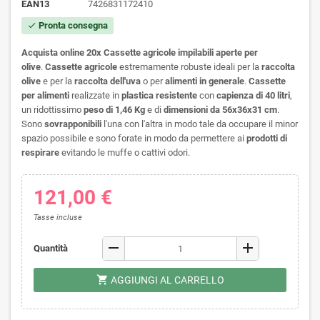
EAN13
7426831172410
Pronta consegna
check
Acquista online 20x Cassette agricole impilabili aperte per
olive
.
Cassette agricole
estremamente robuste ideali per la
raccolta
olive
e per la
raccolta dell'uva
o per
alimenti in generale
.
Cassette
per alimenti
realizzate in
plastica resistente
con
capienza di 40 litri
,
un ridottissimo
peso di 1,46 Kg
e di
dimensioni da
56x36x31 cm
.
Sono
sovrapponibili
l'una con l'altra in modo tale da occupare il minor
spazio possibile e sono forate in modo da permettere ai
prodotti di
respirare
evitando le muffe o cattivi odori.
121,00 €
Tasse incluse
remove
add
Quantità
shopping_cart
AGGIUNGI AL CARRELLO