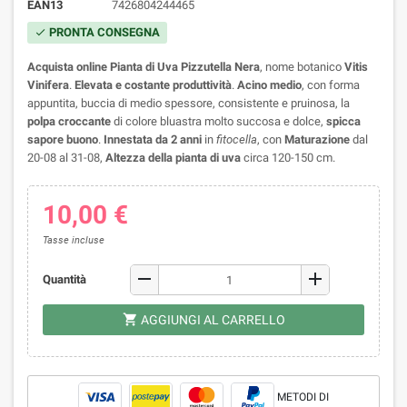
EAN13
7426804244465
PRONTA CONSEGNA
check
Acquista online Pianta di Uva Pizzutella Nera
, nome botanico
Vitis
Vinifera
.
Elevata e costante produttività
.
Acino medio
, con forma
appuntita, buccia di medio spessore, consistente e pruinosa, la
polpa croccante
di colore bluastra molto succosa e dolce,
spicca
sapore buono
.
Innestata da 2 anni
in
fitocella
, con
Maturazione
dal
20-08 al 31-08,
Altezza della pianta di uva
circa 120-150 cm.
10,00 €
Tasse incluse
remove
add
Quantità
shopping_cart
AGGIUNGI AL CARRELLO
METODI DI