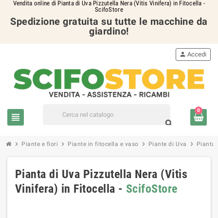
Vendita online di Pianta di Uva Pizzutella Nera (Vitis Vinifera) in Fitocella -
ScifoStore
Spedizione gratuita su tutte le macchine da
giardino!
person
Accedi
0
view_headline
search
chevron_right
chevron_right
chevron_right
chevron_right
Piante e fiori
Piante in fitocella e vaso
Piante di Uva
Pianta 
Pianta di Uva Pizzutella Nera (Vitis
Vinifera) in Fitocella -
ScifoStore