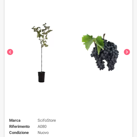
chevron_left
chevron_right
Marca
ScifoStore
Riferimento
A080
Condizione
Nuovo