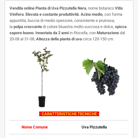
Vendita online Pianta di Uva Pizzutella Nera
, nome botanico
Vitis
Vinifera
.
Elevata e costante produttività
.
Acino medio
, con forma
appuntita, buccia di medio spessore, consistente e pruinosa,
la
polpa croccante
di colore bluastra molto succosa e dolce,
spicca
sapore buono
.
Innestata da 2 anni
in
fitocella
, con
Maturazione
dal
20-08 al 31-08,
Altezza della pianta di uva
circa 120-150 cm.
- CARATTERISTICHE TECNICHE -
Nome Comune
Uva Pizzutella