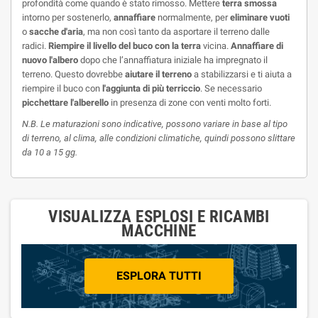
profondità come quando è stato rimosso. Mettere
terra smossa
intorno per sostenerlo,
annaffiare
normalmente, per
eliminare vuoti
o
sacche d'aria
, ma non così tanto da asportare il terreno dalle
radici.
Riempire il livello del buco con la terra
vicina.
Annaffiare di
nuovo l'albero
dopo che l’annaffiatura iniziale ha impregnato il
terreno. Questo dovrebbe
aiutare il terreno
a stabilizzarsi e ti aiuta a
riempire il buco con
l'aggiunta di più terriccio
. Se necessario
picchettare l'alberello
in presenza di zone con venti molto forti.
N.B. Le maturazioni sono indicative, possono variare in base al tipo
di terreno, al clima, alle condizioni climatiche, quindi possono slittare
da 10 a 15 gg.
VISUALIZZA ESPLOSI E RICAMBI
MACCHINE
ESPLORA TUTTI