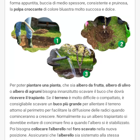
forma appuntita, buccia di medio spessore, consistente e pruinosa,
la
polpa croccante
di colore bluastra molto succosa e dolce.
Per poter
piantare una pianta
, che sia
albero da frutta
,
albero di ulivo
o
albero di agrumi
bisogna innanzitutto scavare il buco che dovrà
ricevere il trapianto
. Se il
terreno
è molto difficile o compattato, è
consigliabile scavare un
buco più grande
per allentare il terreno
attorno al perimetro per facilitare la diffusione delle radici quando
cominceranno a crescere. Normalmente su un albero trapiantato si
dovrebbe evitare di concimare fino a quando l’albero si è stabilizzato.
Poi bisogna
collocare l'alberello
nel
foro scavato
nella nuova
posizione. Assicurarsi che l'
alberello
sia sistemato alla stessa