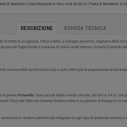
nta di Mandarino Cinese Kumquat in Vaso viola da 30 cm. Piante di Mandarino in Va
DESCRIZIONE
SCHEDA TECNICA
cm.
S
i tratta di un agrume, Citrus nobilis, a sviluppo arbustivo, originario della C
 piccole foglie lucide e coriacee di colore verde intenso. Durante il periodo della
ente commestibili (anche la buccia) e sono ottimi per la preparazione di bevande
 al genere
Fortunella
. Sono piccoli alberi a lenta crescita, alti fino a 3-4 m, c
enere Citrus dal fatto che durante l'inverno entra in un periodo di letargo in cu
 e armoniche lo rendono perfetto per integrarsi in ogni tipo di ambiente esterno e i