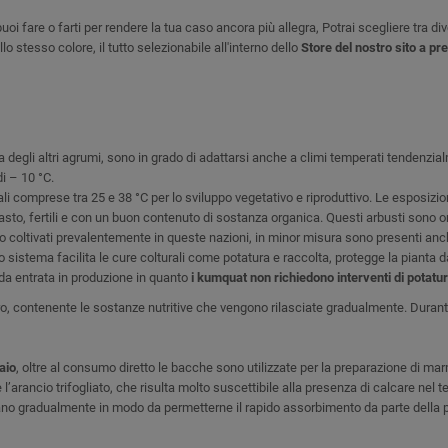
puoi fare o farti per rendere la tua caso ancora più allegra, Potrai scegliere tra di
o stesso colore, il tutto selezionabile all'interno dello
Store del nostro sito a pr
za degli altri agrumi, sono in grado di adattarsi anche a climi temperati tendenzi
i – 10 °C.
i comprese tra 25 e 38 °C per lo sviluppo vegetativo e riproduttivo. Le esposizioni
asto, fertili e con un buon contenuto di sostanza organica. Questi arbusti sono ori
o coltivati prevalentemente in queste nazioni, in minor misura sono presenti anch
istema facilita le cure colturali come potatura e raccolta, protegge la pianta dall
ida entrata in produzione in quanto
i kumquat non richiedono interventi di potatu
, contenente le sostanze nutritive che vengono rilasciate gradualmente. Durante l’
aio
, oltre al consumo diretto le bacche sono utilizzate per la preparazione di mar
 l’arancio trifogliato, che risulta molto suscettibile alla presenza di calcare nel 
asciano gradualmente in modo da permetterne il rapido assorbimento da parte della 