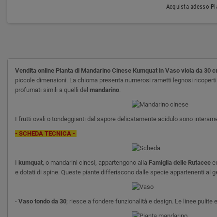
Acquista adesso Pia
Vendita online
Pianta di Mandarino Cinese Kumquat in Vaso viola da 30 
piccole dimensioni. La chioma presenta numerosi rametti legnosi ricoperti da
profumati simili a quelli del
mandarino
.
I frutti ovali o tondeggianti dal sapore delicatamente acidulo sono interam
- SCHEDA TECNICA -
I
kumquat
, o mandarini cinesi, appartengono alla
Famiglia delle Rutacee
ed
e dotati di spine. Queste piante differiscono dalle specie appartenenti al g
-
Vaso tondo da 30
; riesce a fondere funzionalità e design. Le linee pulite