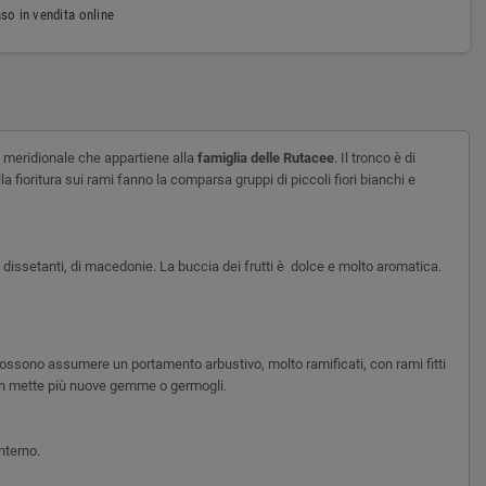
so in vendita online
ina meridionale che appartiene alla
famiglia delle Rutacee
. Il tronco è di
 fioritura sui rami fanno la comparsa gruppi di piccoli fiori bianchi e
 dissetanti, di macedonie. La buccia dei frutti è dolce e molto aromatica.
he possono assumere un portamento arbustivo, molto ramificati, con rami fitti
i non mette più nuove gemme o germogli.
nterno.