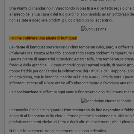
Una
Pianta di mandarino in Vaso tondo in plastica
è il perfetto regalo che 
all'arredo della tua casa o del tuo giardino, abbinandolo ad un sottovaso dell
non esitate a scegliere prodotti più colorati o un po’ eccentrici.
- Come coltivare una pianta di
kumquat:
Le Piante di
kumquat
preferiscono i climi temperati caldi, però, a differen
un’elevata resistenza al freddo, sopportando senza problemi temperature d
Queste
piante di mandarini
richiedono estati calde, con temperature ottimal
freddi e dalla grandine. I kumquat prediligono i
terreni
sciolti, di medio imp
troppo freddo per consentire la coltivazione dei Citrus, e del Giappone; son
chioma piena, con le branche inserite sul fusto a 40-50 cm da terra. Questo s
infestanti intorno all’albero grazie all’ombreggiamento e favorisce una rap
La
concimazione
si effettua ogni anno a fine inverno con del letame maturo
La
raccolta
è scalare in quanto i
frutti maturano da fine novembre a febbr
soggetti al fenomeno della clorosi ferrica perché il portainnesto utilizzato è
prodotti contenenti chelati di ferro e degli altri microelementi, che li ril
N.B.
Le foto presenti sono unicamente a scopo indicativo.