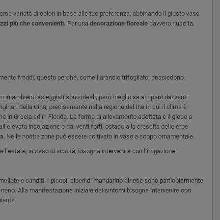
verse varietà di colori in base alle tue preferenza, abbinando il giusto vaso
ezzi più che convenienti.
Per una
decorazione floreale
davvero riuscita,
almente freddi, questo perché, come l’arancio trifogliato, possiedono
 in ambienti soleggiati sono ideali, però meglio se al riparo dai venti
ginari della Cina, precisamente nella regione del the in cui il clima è
e in Grecia ed in Florida. La forma di allevamento adottata è il globo a
’elevata insolazione e dai venti forti, ostacola la crescita delle erbe
ra
. Nelle nostre zone può essere coltivato in vaso a scopo ornamentale.
estate, in caso di siccità, bisogna intervenire con l’irrigazione.
mellate e canditi. I piccoli alberi di mandarino cinese sono particolarmente
terreno. Alla manifestazione iniziale dei sintomi bisogna intervenire con
pianta.