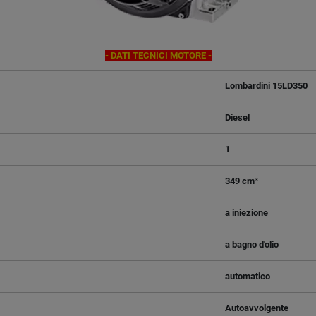
- DATI TECNICI MOTORE -
Lombardini 15LD350
Diesel
1
349 cm³
a iniezione
a bagno d'olio
automatico
Autoavvolgente