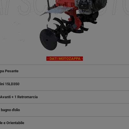
- DATI MOTOZAPPA -
pa Pesante
ini 15LD350
Avanti + 1 Retromarcia
 bagno d'olio
le e Orientabile