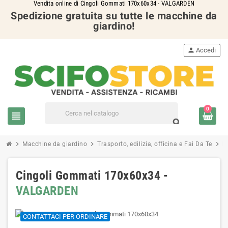
Vendita online di Cingoli Gommati 170x60x34 - VALGARDEN
Spedizione gratuita su tutte le macchine da
giardino!
person
Accedi
0
view_headline
search
chevron_right
chevron_right
chevron_right
Macchine da giardino
Trasporto, edilizia, officina e Fai Da Te
M
Cingoli Gommati 170x60x34 -
VALGARDEN
CONTATTACI PER ORDINARE