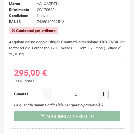
Marca
VALGARDEN
Riferimento
CG1706034
Condizione
Nuovo
EAN13
7426818033512
Contattaci per ordinare
block
Acquista online coppia Cingoli Gommati, dimensione 170x60x34
, per
Motocarriole. Larghezza 170 - Passo 60 - Denti 37. Peso (1 cingolo)
23,15 Kg.
295,00 €
Tasse incluse
remove
add
Quantità
La quantità minima ordinabile per questo prodotto è 2.
shopping_cart
AGGIUNGI AL CARRELLO