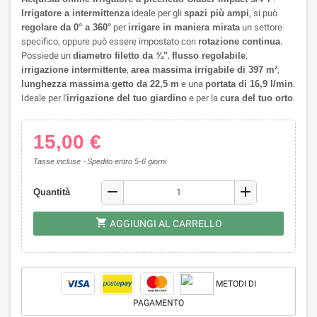
Irrigatore a intermittenza
ideale per gli
spazi più ampi
, si può
regolare da 0° a 360°
per
irrigare in maniera mirata
un settore
specifico, oppure può essere impostato con
rotazione continua
.
Possiede un
d
iametro filetto da ¾"
,
flusso regolabile
,
irrigazione intermittente
,
area massima irrigabile di 397 m²
,
lunghezza massima getto da 22,5 m
e una
portata di 16,9 l/min
.
Ideale per l'
irrigazione del tuo giardino
e per la
cura del tuo orto
.
15,00 €
Tasse incluse
Spedito entro 5-6 giorni
remove
add
Quantità
shopping_cart
AGGIUNGI AL CARRELLO
METODI DI
PAGAMENTO