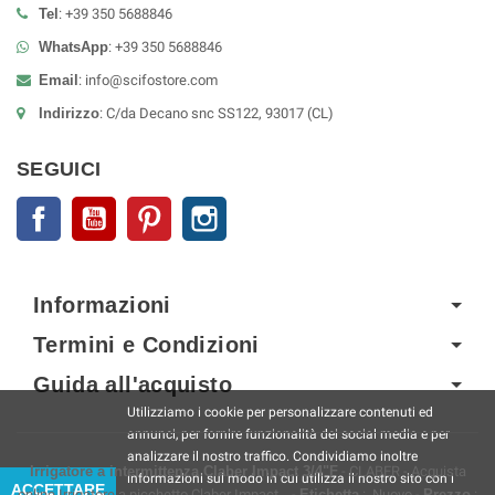
Tel
: +39 350 5688846
WhatsApp
: +39 350 5688846
Email
:
info@scifostore.com
Indirizzo
: C/da Decano snc SS122, 93017 (CL)
SEGUICI
Facebook
YouTube
Pinterest
Instagram
Informazioni
Termini e Condizioni
Guida all'acquisto
Utilizziamo i cookie per personalizzare contenuti ed
annunci, per fornire funzionalità dei social media e per
analizzare il nostro traffico. Condividiamo inoltre
Irrigatore a intermittenza Claber Impact 3/4"F
-
CLABER
-
Acquista
informazioni sul modo in cui utilizza il nostro sito con i
ACCETTARE
online Irrigatore a picchetto Claber Impact...
-
Etichetta
:
Nuovo
-
Prezzo
: