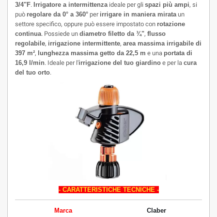
3/4"F
.
Irrigatore a intermittenza
ideale per gli
spazi più ampi
, si
può
regolare da 0° a 360°
per
irrigare in maniera mirata
un
settore specifico, oppure può essere impostato con
rotazione
continua
. Possiede un
d
iametro filetto da ¾"
,
flusso
regolabile
,
irrigazione intermittente
,
area massima irrigabile di
397 m²
,
lunghezza massima getto da 22,5 m
e una
portata di
16,9 l/min
. Ideale per l'
irrigazione del tuo giardino
e per la
cura
del tuo orto
.
- CARATTERISTICHE TECNICHE -
Marca
Claber