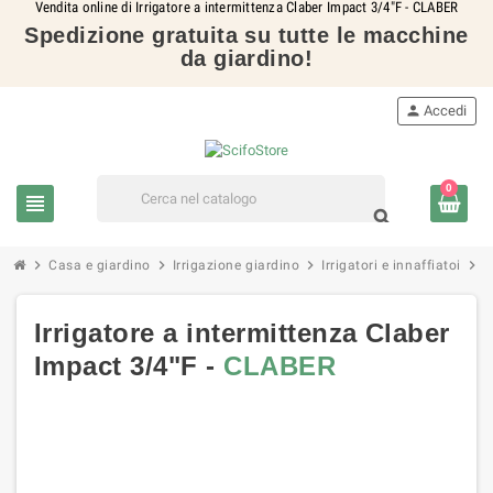
Vendita online di Irrigatore a intermittenza Claber Impact 3/4"F - CLABER
Spedizione gratuita su tutte le macchine
da giardino!
person
Accedi
0
view_headline
search
chevron_right
chevron_right
chevron_right
chevron_right
Casa e giardino
Irrigazione giardino
Irrigatori e innaffiatoi
I
Irrigatore a intermittenza Claber
Impact 3/4"F -
CLABER