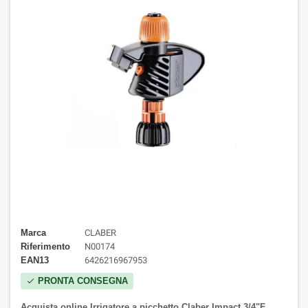
Marca
CLABER
Riferimento
N00174
EAN13
6426216967953
PRONTA CONSEGNA
check
Acquista online Irrigatore a picchetto Claber Impact 3/4"F
.