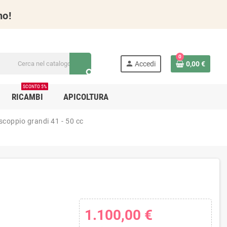
no!
0
person
Accedi
0,00 €
search
SCONTO 5%
RICAMBI
APICOLTURA
scoppio grandi 41 - 50 cc
1.100,00 €