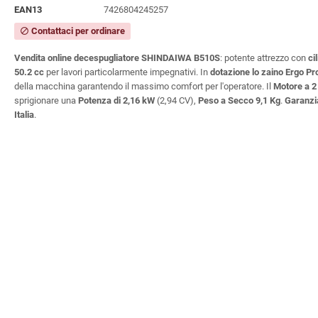
EAN13
7426804245257
Contattaci per ordinare
block
Vendita online decespugliatore SHINDAIWA B510S
:
potente attrezzo con
ci
50.2 cc
per lavori particolarmente impegnativi. In
dotazione lo zaino Ergo Pr
della macchina garantendo il massimo comfort per l'operatore. Il
Motore a 2
sprigionare una
Potenza di
2,16 kW
(2,94 CV),
Peso a Secco 9,1 Kg
.
Garanzi
Italia
.