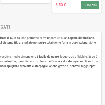
3,50 €
COMPRA
EGATI
drata di 50.2 cc
, che permette di sviluppare un buon
regime di rotazione
,
 al
s
istema filtro
,
studiato per pulire totalmente l'aria in aspirazione
, viene
 piccole e medie dimensioni.
È facile da usare
, leggero ed affidabile. Esso è
a costruttiva, garantiscono un
lavoro efficace e duraturo
per molti anni. La
decespugliare erba alta e sterpaglie
, anche grazie ai controlli raggruppati