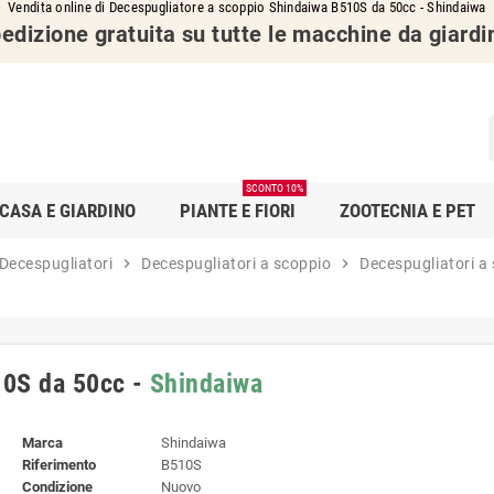
Vendita online di Decespugliatore a scoppio Shindaiwa B510S da 50cc - Shindaiwa
edizione gratuita su tutte le macchine da giardi
SCONTO 10%
CASA E GIARDINO
PIANTE E FIORI
ZOOTECNIA E PET
Decespugliatori
chevron_right
Decespugliatori a scoppio
chevron_right
Decespugliatori a 
10S da 50cc -
Shindaiwa
Marca
Shindaiwa
Riferimento
B510S
Condizione
Nuovo