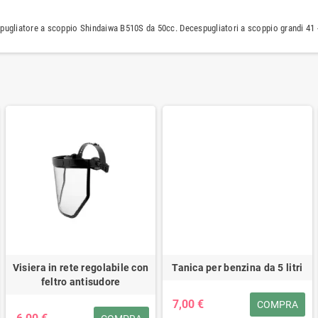
ugliatore a scoppio Shindaiwa B510S da 50cc. Decespugliatori a scoppio grandi 41 - 
Visiera in rete regolabile con
Tanica per benzina da 5 litri
feltro antisudore
7,00 €
COMPRA