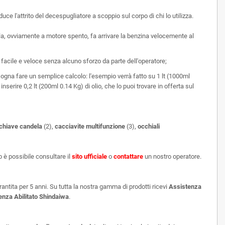
uce l'attrito del decespugliatore a scoppio sul corpo di chi lo utilizza.
a, ovviamente a motore spento, fa arrivare la benzina velocemente al
facile e veloce senza alcuno sforzo da parte dell'operatore;
sogna fare un semplice calcolo: l'esempio verrà fatto su 1 lt (1000ml
 inserire 0,2 lt (200ml
0.14 Kg
) di olio, che lo puoi trovare in offerta sul
chiave candela
(2),
cacciavite multifunzione
(3),
occhiali
o è possibile consultare il
sito
ufficiale
o
contattare
un nostro operatore.
antita per 5 anni. Su tutta la nostra gamma di prodotti ricevi
Assistenza
enza Abilitato Shindaiwa
.