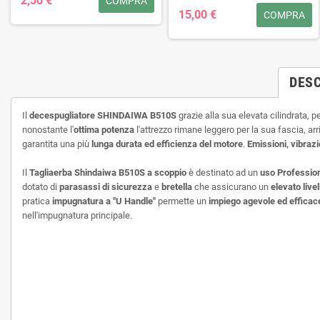
2,50 €
COMPRA
15,00 €
COMPRA
DESC
Il
decespugliatore SHINDAIWA B510S
grazie alla sua elevata cilindrata, p
nonostante l'
ottima potenza
l'attrezzo rimane leggero per la sua fascia, ar
garantita una più
lunga durata ed efficienza del motore
.
Emissioni, vibrazi
Il
Tagliaerba Shindaiwa B510S a scoppio
è destinato ad un
uso Professio
dotato di
parasassi di sicurezza
e
bretella
che assicurano un
elevato live
pratica
impugnatura a "U Handle"
permette un
impiego agevole ed efficac
nell'impugnatura principale.