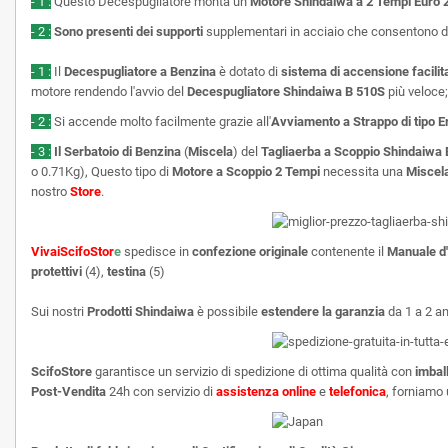
- 1 :
Questo Decespugliatore monta un
Motore Shindaiwa a 2 Tempi Euro 
- 2 :
Sono presenti dei supporti
supplementari in acciaio che consentono di
- 1 :
Il
Decespugliatore a Benzina
è dotato di
sistema di accensione facilit
motore rendendo l'avvio del
Decespugliatore Shindaiwa B 510S
più veloce;
- 2 :
Si accende molto facilmente grazie all'
Avviamento a Strappo di tipo E
- 3 :
Il Serbatoio di Benzina
(
Miscela
) del
Tagliaerba a Scoppio Shindaiwa
o
0.71
Kg
), Questo tipo di
Motore a Scoppio 2 Tempi
necessita una
Miscel
nostro
Store
.
VivaiScifoStor
e
spedisce in
confezione originale
contenente il
Manuale d'
protettivi
(4),
testina
(
5
)
Sui nostri
Prodotti Shindaiwa
è possibile
estendere la garanzia
da 1 a 2 ann
ScifoStore
garantisce un servizio di spedizione di ottima qualità con
imbal
Post-Vendita
24h con servizio di
assistenza online
e
telefonica
, forniamo