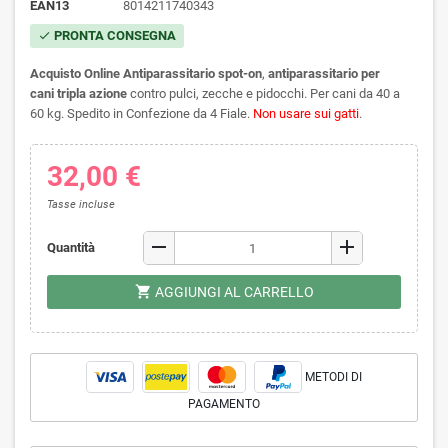
EAN13
8014211740343
PRONTA CONSEGNA
check
Acquisto Online Antiparassitario spot-on
,
antiparassitario per
cani
tripla azione
contro pulci, zecche e pidocchi
. Per cani da 40 a
60 kg. Spedito in Confezione da 4 Fiale.
Non usare sui gatti
.
32,00 €
Tasse incluse
remove
add
Quantità
shopping_cart
AGGIUNGI AL CARRELLO
METODI DI
PAGAMENTO