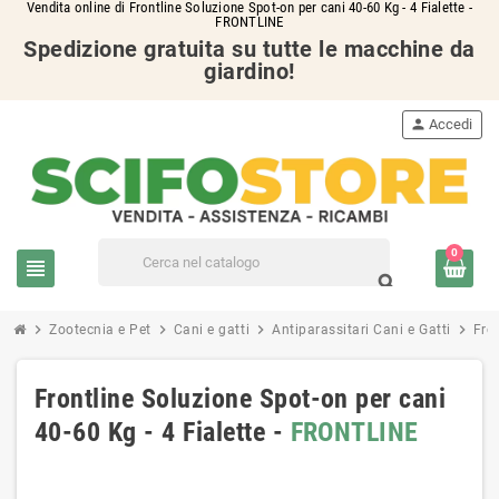
Vendita online di Frontline Soluzione Spot-on per cani 40-60 Kg - 4 Fialette -
FRONTLINE
Spedizione gratuita su tutte le macchine da
giardino!
person
Accedi
0
view_headline
search
chevron_right
chevron_right
chevron_right
chevron_right
Zootecnia e Pet
Cani e gatti
Antiparassitari Cani e Gatti
Fron
Frontline Soluzione Spot-on per cani
40-60 Kg - 4 Fialette -
FRONTLINE