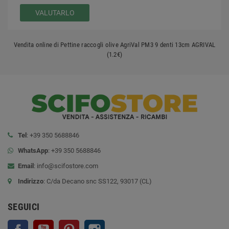
VALUTARLO
Vendita online di Pettine raccogli olive AgriVal PM3 9 denti 13cm AGRIVAL
(1.2€)
Tel
: +39 350 5688846
WhatsApp
: +39 350 5688846
Email
:
info@scifostore.com
Indirizzo
: C/da Decano snc SS122, 93017 (CL)
SEGUICI
Facebook
YouTube
Pinterest
Instagram