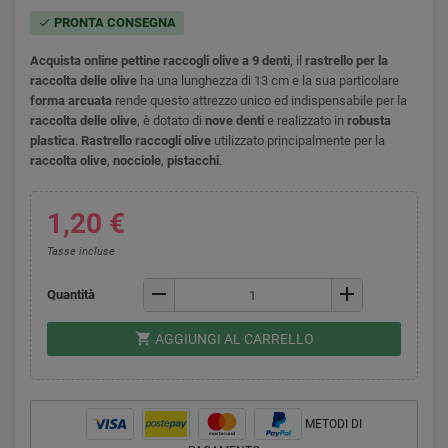
PRONTA CONSEGNA
check
Acquista online pettine raccogli olive a 9 denti
, il
rastrello per la
raccolta delle olive
ha una lunghezza di 13 cm e la sua particolare
forma arcuata
rende questo attrezzo unico ed indispensabile per la
raccolta delle olive
, è dotato di
nove denti
e realizzato in
robusta
plastica
.
Rastrello raccogli olive
utilizzato principalmente per la
raccolta olive
,
nocciole
,
pistacchi
.
1,20 €
Tasse incluse
remove
add
Quantità
shopping_cart
AGGIUNGI AL CARRELLO
METODI DI