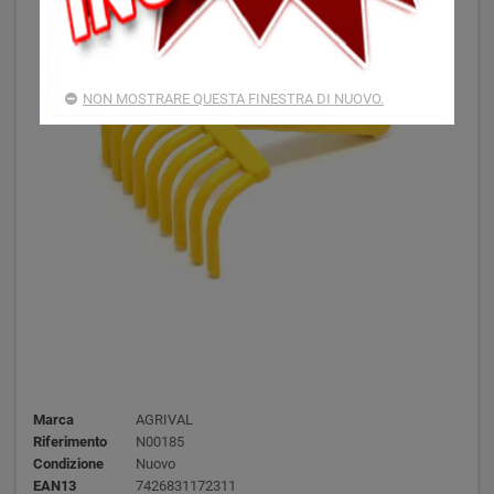
NON MOSTRARE QUESTA FINESTRA DI NUOVO.
Marca
AGRIVAL
Riferimento
N00185
Condizione
Nuovo
EAN13
7426831172311