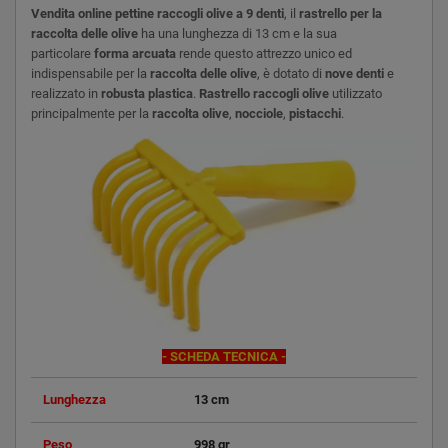
Vendita online pettine raccogli olive a 9 denti
, il
rastrello per la
raccolta delle olive
ha una lunghezza di 13 cm e la sua
particolare
forma arcuata
rende questo attrezzo unico ed
indispensabile per la
raccolta delle olive
, è dotato di
nove denti
e
realizzato in
robusta plastica
.
Rastrello raccogli olive
utilizzato
principalmente per la
raccolta olive
,
nocciole
,
pistacchi
.
- SCHEDA TECNICA -
Lunghezza
13 cm
Peso
998 gr