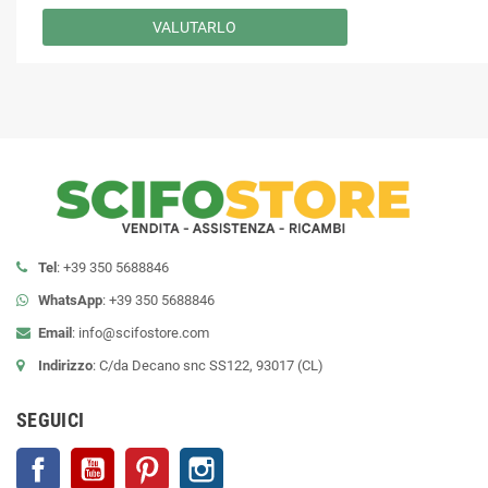
VALUTARLO
Tel
: +39 350 5688846
WhatsApp
: +39 350 5688846
Email
:
info@scifostore.com
Indirizzo
: C/da Decano snc SS122, 93017 (CL)
SEGUICI
Facebook
YouTube
Pinterest
Instagram