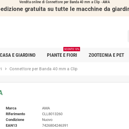
Vendita online di Connettore per Banda 40 mm a Clip - AMA
edizione gratuita su tutte le macchine da giardi
SCONTO 10%
CASA E GIARDINO
PIANTE E FIORI
ZOOTECNIA E PET
i
chevron_right
Connettore per Banda 40 mm a Clip
A
Marca
AMA
Riferimento
CLL8013260
Condizione
Nuovo
EAN13
7426804246391