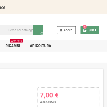
no!
0
person
Accedi
0,00 €
search
SCONTO 5%
RICAMBI
APICOLTURA
7,00 €
Tasse incluse