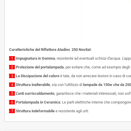
Caratteristiche del Riflettore Aladino 250 Novital:
- 1 :
Impugnatura in Gomma
, resistente ad eventuali schizzi d'acqua. L'a
- 2 :
Protezione del portalampada
, per evitare che, come ad esempio degli
- 3 :
La
Dissipazione del calore
è tale, da non arrecare lesioni in caso di co
- 4 :
Struttura inalterabile
, sia con l'ultilizzo di
lampade da 150w che da 25
- 5 :
L'anti surriscaldamento
, garantisce che i materiali interessati, non s
- 6 :
Portalampada in Ceramica
: Le parti elettriche interne che compongon
- 7 :
Struttura indeformabile
e resistente agli urti.