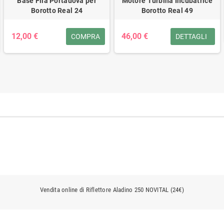
Base Fila Portauova per
Motore Turbina Incubatrice
Borotto Real 24
Borotto Real 49
12,00 €
46,00 €
COMPRA
DETTAGLI
Vendita online di Riflettore Aladino 250 NOVITAL (24€)