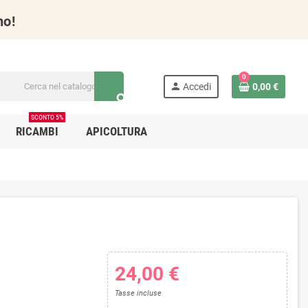
no!
0
person
Accedi
0,00 €
search
SCONTO 5%
RICAMBI
APICOLTURA
24,00 €
Tasse incluse