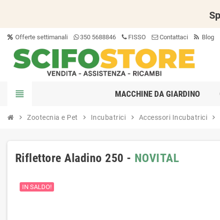
Sp
Offerte settimanali
350 5688846
FISSO
Contattaci
Blog
view_headline
MACCHINE DA GIARDINO
chevron_right
Zootecnia e Pet
chevron_right
Incubatrici
chevron_right
Accessori Incubatrici
chevron_right
Riflettore Aladino 250 -
NOVITAL
IN SALDO!