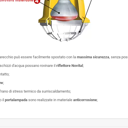
pparecchio può essere facilmente spostato con la
massima sicurezza
, senza poss
 schizzi d'acqua possano rovinare il
riflettore Novital
;
ntatto;
0w
;
offrano di stress termico da surriscaldamento;
o il
portalampada
sono realizzate in materiale
anticorrosione
;