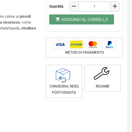
remove
add
Quantità
ire calore ai
piccoli
shopping_cart
AGGIUNGI AL CARRELLO
a sicurezza
, come
portalampada,
struttura
METODI DI PAGAMENTO
CONSEGNA, RESO,
RICAMBI
POST-VENDITA