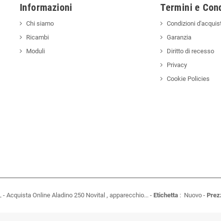
Informazioni
Termini e Cond
Chi siamo
Condizioni d'acquis
Ricambi
Garanzia
Moduli
Diritto di recesso
Privacy
Cookie Policies
L
-
Acquista Online Aladino 250 Novital , apparecchio...
-
Etichetta
:
Nuovo
-
Prez