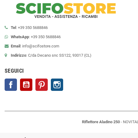
Tel
: +39 350 5688846
WhatsApp
: +39 350 5688846
Email
:
info@scifostore.com
Indirizzo
: C/da Decano snc SS122, 93017 (CL)
SEGUICI
Facebook
YouTube
Pinterest
Instagram
Riflettore Aladino 250
-
NOVITA