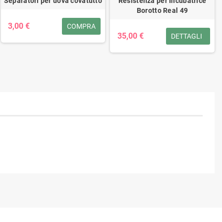
Separatori per uova covatutto
Resistenza per Incubatrice
Borotto Real 49
3,00 €
COMPRA
35,00 €
DETTAGLI