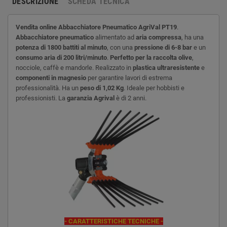
DESCRIZIONE
SCHEDA TECNICA
Vendita online Abbacchiatore Pneumatico AgriVal PT19
.
Abbacchiatore pneumatico
alimentato ad
aria compressa
, ha una
potenza di 1800 battiti al minuto
, con una
pressione di 6-8 bar
e un
consumo aria di 200 litri/minuto
.
Perfetto per la raccolta olive
,
nocciole, caffè e mandorle. Realizzato in
plastica ultraresistente
e
componenti in magnesio
per garantire lavori di estrema
professionalità. Ha un
peso di 1,02 Kg
. Ideale per hobbisti e
professionisti. La
garanzia Agrival
è di 2 anni.
- CARATTERISTICHE TECNICHE -