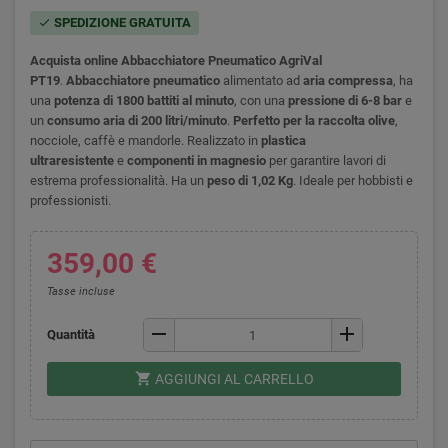
SPEDIZIONE GRATUITA
check
Acquista online Abbacchiatore Pneumatico AgriVal
PT19
.
Abbacchiatore pneumatico
alimentato ad
aria compressa
, ha
una
potenza di 1800 battiti al minuto
, con una
pressione di 6-8 bar
e
un
consumo aria di 200 litri/minuto
.
Perfetto per la raccolta olive
,
nocciole, caffè e mandorle. Realizzato in
plastica
ultraresistente
e
componenti in magnesio
per garantire lavori di
estrema professionalità. Ha un
peso di 1,02 Kg
. Ideale per hobbisti e
professionisti.
359,00 €
Tasse incluse
remove
add
Quantità
shopping_cart
AGGIUNGI AL CARRELLO