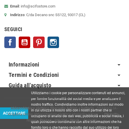
Email
:
info@scifostore.com
Indirizzo
: C/da Decano snc SS122, 93017 (CL)
SEGUICI
Facebook
YouTube
Pinterest
Instagram
Informazioni
Termini e Condizioni
Guida all'acquisto
Utilizziamo i cookie per personalizzare contenuti ed annunci,
per fornire funzionalità dei social media e per analizzare il
nostro traffico. Condividiamo inoltre informazioni sul modo
Abbacchiatore elettrico Sbaraglia Adrian a batteria
-
SBARAGLIA
-
in cui utilizza il nostro sito con i nostri partner che si
ACCETTARE
Acquista online abbacchiatore elettrico sbaraglia adrian,...
-
Etichetta
:
occupano di analisi dei dati web, pubblicità e social media, i
Nuovo
-
Prezzo
:
399.00
€
-
Stock
: Esaurito
quali potrebbero combinarle con altre informazioni che ha
fornito loro o che hanno raccolto dal suo utilizzo dei loro