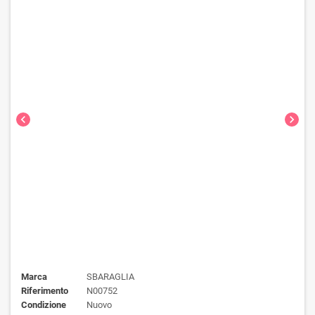
chevron_left
chevron_right
Marca
SBARAGLIA
Riferimento
N00752
Condizione
Nuovo