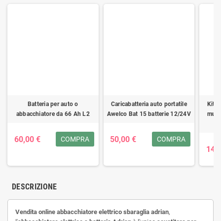
Batteria per auto o
Caricabatteria auto portatile
Kit A
abbacchiatore da 66 Ah L2
Awelco Bat 15 batterie 12/24V
mult
C
60,00 €
50,00 €
COMPRA
COMPRA
149
DESCRIZIONE
Vendita online abbacchiatore elettrico sbaraglia adrian
,