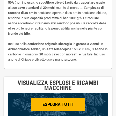
50A
(non inclusa), lo
scuotitore olive
è
facile da trasportare
grazie
al suo
cavo standard di 20 metri
munito di morsetti. L'
ampiezza di
raccolta di 40 cm
in posizione aperta e di 30 cm in posizione chiusa,
rendono la sua
capacità produttiva di ben 100Kg/h
. Le
robuste
astine al carbonio
intercambiabili rendono possibili la
raccolta delle
olive
più tenaci e facilitano la
penetrabilità
anche nelle
piante con
fronde più fitte
.
Incluso nella
confezione originale sbaraglia
la
garanzia 2 anni
un
Abbacchiatore Adrian
, un
Asta telescopica 150-250 cm
, 3
Astine in
carbonio
in omaggio,
20 mt di cavo
con morsetti e fusibile. Incluso
anche di Chiave e Libretto uso e manutenzione.
VISUALIZZA ESPLOSI E RICAMBI
MACCHINE
ESPLORA TUTTI