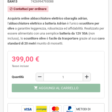
EAN13
7426994793088
Contattaci per ordinare
block
Acquista online abbacchiatore elettrico sbaraglia adrian
,
l'
abbacchiatore elettrico a batteria Adrian
è l'unico
scuotitore per
olive
a garantire leggerezza, robustezza ed affidabilità. Realizzato per
essere alimentato con una semplice
batteria da 12V 50A
(non
inclusa), lo
scuotitore olive
è
facile da trasportare
grazie al suo
cavo
standard di 20 metri
munito di morsetti.
399,00 €
Tasse incluse
remove
add
Quantità
shopping_cart
AGGIUNGI AL CARRELLO
METODI DI