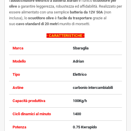
l'
abbacchiatore elettrico a batteria Adrian
è l'unico
scuotitore per
olive
a garantire leggerezza, robustezza ed affidabilità. Realizzato per
essere alimentato con una semplice
batteria da 12V 50A
(non
inclusa), lo
scuotitore olive
è
facile da trasportare
grazie al
suo
cavo standard di 20 metri
munito di morsetti.
- CARATTERISTICHE -
Marca
Sbaraglia
Modello
Adrian
Tipo
Elettrico
Astine
carbonio intercambiabili
Capacità produttiva
100Kg/h
Cicli dinamici al minuto
1400
Potenza
0.75 Kw
rapido