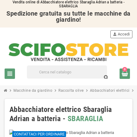
Vendita online di Abbacchiatore elettrico Sbaraglia Adrian a batteria -
SBARAGLIA
Spedizione gratuita su tutte le macchine da
giardino!
person
Accedi
0
view_headline
search
chevron_right
chevron_right
chevron_right
chevron_right
Macchine da giardino
Raccolta olive
Abbacchiatori elettrici
Abbacchiatore elettrico Sbaraglia
Adrian a batteria -
SBARAGLIA
CONTATTACI PER ORDINARE