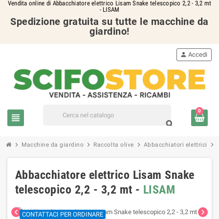
Vendita online di Abbacchiatore elettrico Lisam Snake telescopico 2,2 - 3,2 mt
- LISAM
Spedizione gratuita su tutte le macchine da
giardino!
person
Accedi
0
view_headline
search
chevron_right
chevron_right
chevron_right
chevron_right
Macchine da giardino
Raccolta olive
Abbacchiatori elettrici
Abbacchiatore elettrico Lisam Snake
telescopico 2,2 - 3,2 mt -
LISAM
chevron_left
chevron_right
CONTATTACI PER ORDINARE