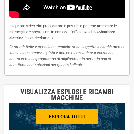
In questo video che proponiamo è possibile poterne ammirare le
meravigliose prestazioni in campo e l'efficienza dello
Sbattitore
elettrico
finora declamato.
Caratteristiche e specifiche tecniche sono soggette a cambiamento
senza alcun preavviso, foto e dati possono variare a causa del
nostro continuo programma di miglioramento pertanto non si
accettano contestazioni per quanto indicato.
VISUALIZZA ESPLOSI E RICAMBI
MACCHINE
ESPLORA TUTTI