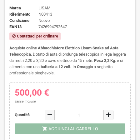
Marca
LISAM
Riferimento
N00413
Condizione
Nuovo
EAN13
7426994792647
Contattaci per ordinare
block
Acquista online Abbacchiatore Elettrico Lisam Snake ad Asta
Telescopica
,
Dotato di asta di prolunga telescopica in lega leggera
da metri 2,20 a 3,20 e cavo elettrico da 15 metri.
Pesa 2,2 Kg
. e s
i
alimenta con una
batteria a 12 volt
.
In
Omaggio
a seghetto
professionale pieghevole.
500,00 €
Tasse incluse
remove
add
Quantità
shopping_cart
AGGIUNGI AL CARRELLO