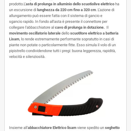
prodotto.L'
asta di prolunga in alluminio dello scuotiolive elettrico
ha
un escursione di
lunghezza da 22
0 cm
fino a 32
0 cm
. L'azione di
allungamento può essere fatta con il
sistema di gancio
e
sgancio
rapido.
In fondo all'asta è presente il
connettore
per
collegare l'abbacchiatore al
cavo di prolunga in dotazione.
Il
movimento oscillatorio laterale
dello
scuotitore elettrico a batteria
Lisam
, lo rende estremamente performante sopratutto in casi di
piante non potate o particolarmente fitte.
Esso simula il volo di un
pipistrello condividendone tutti i pregi: buona leggerezza, rapidità,
velocità e silenziosità.
Insieme all'
abbacchiatore Elettrico lisam
viene spedito un
seghetto