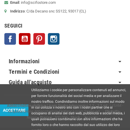
Email
:
info@scifostore.com
Indirizzo
: C/da Decano snc SS122, 93017 (CL)
SEGUICI
Facebook
YouTube
Pinterest
Instagram
Informazioni
Termini e Condizioni
Guida all'acquisto
Utilizziamo i cookie per personalizzare contenuti ed annunci,
per fornire funzionalità dei social media e per analizzare il
nostro traffico. Condividiamo inoltre informazioni sul modo
Abbacchiatore elettrico Lisam Snake telescopico 2,2 - 3,2 mt
-
LISAM
-
in cui utilizza il nostro sito con i nostri partner che si
ACCETTARE
Acquista online Abbacchiatore Elettrico Lisam Snake ad...
-
Etichetta
:
occupano di analisi dei dati web, pubblicità e social media, i
Nuovo
-
Prezzo
:
500.00
€
-
Stock
: Esaurito
quali potrebbero combinarle con altre informazioni che ha
fornito loro o che hanno raccolto dal suo utilizzo dei loro