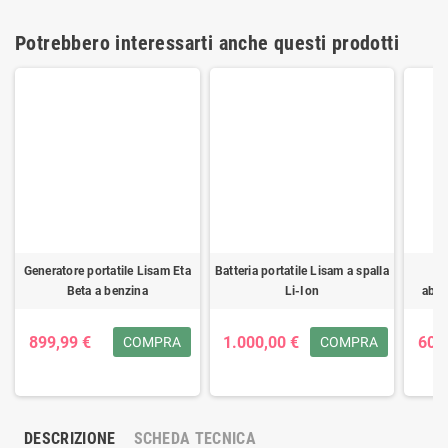
Potrebbero interessarti anche questi prodotti
Generatore portatile Lisam Eta
Batteria portatile Lisam a spalla
Beta a benzina
Li-Ion
abba
899,99 €
1.000,00 €
60,0
COMPRA
COMPRA
DESCRIZIONE
SCHEDA TECNICA