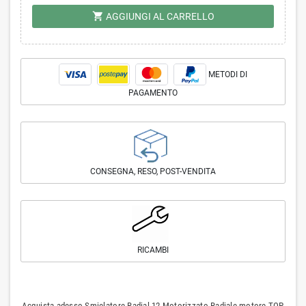
shopping_cart
AGGIUNGI AL CARRELLO
METODI DI
PAGAMENTO
CONSEGNA, RESO, POST-VENDITA
RICAMBI
Acquista adesso Smielatore Radial 12 Motorizzato Radiale motore TOP