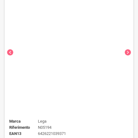
chevron_left
chevron_right
Marca
Lega
Riferimento
N05194
EAN13
6426221039371