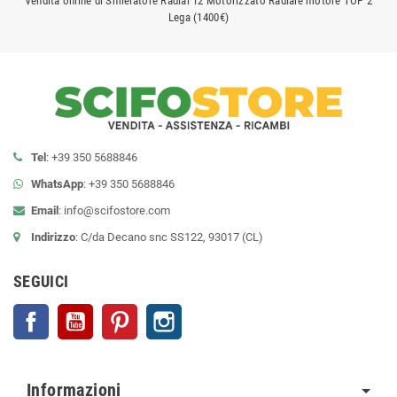
Vendita online di Smielatore Radial 12 Motorizzato Radiale motore TOP 2
Lega (1400€)
Tel
: +39 350 5688846
WhatsApp
: +39 350 5688846
Email
:
info@scifostore.com
Indirizzo
: C/da Decano snc SS122, 93017 (CL)
SEGUICI
Facebook
YouTube
Pinterest
Instagram
Informazioni