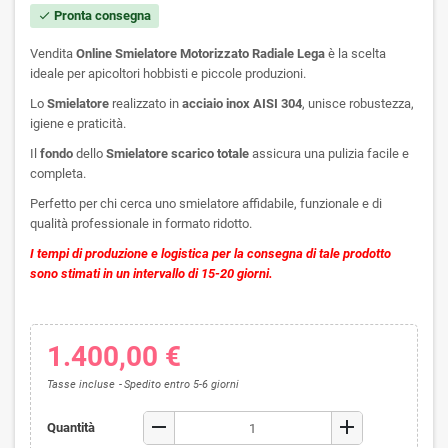
Pronta consegna
check
Vendita
Online
Smielatore Motorizzato Radiale Lega
è la scelta
ideale per apicoltori hobbisti e piccole produzioni.
Lo
Smielatore
realizzato in
acciaio inox AISI 304
, unisce robustezza,
igiene e praticità.
Il
fondo
dello
Smielatore scarico totale
assicura una pulizia facile e
completa.
Perfetto per chi cerca uno smielatore affidabile, funzionale e di
qualità professionale in formato ridotto.
I tempi di produzione e logistica per la consegna di tale prodotto
sono stimati in un intervallo di 15-20 giorni.
1.400,00 €
Tasse incluse
Spedito entro 5-6 giorni
remove
add
Quantità