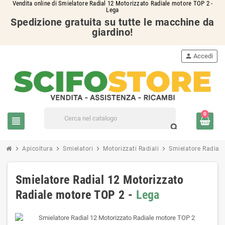
Vendita online di Smielatore Radial 12 Motorizzato Radiale motore TOP 2 -
Lega
Spedizione gratuita su tutte le macchine da
giardino!
person
Accedi
0
view_headline
search
chevron_right
chevron_right
chevron_right
chevron_right
Apicoltura
Smielatori
Motorizzati Radiali
Smielatore Radial 
Smielatore Radial 12 Motorizzato
Radiale motore TOP 2 -
Lega