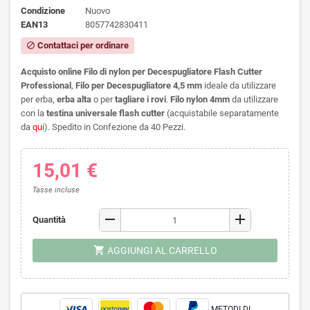
Condizione
Nuovo
EAN13
8057742830411
Contattaci per ordinare
block
Acquisto online Filo di nylon per Decespugliatore Flash Cutter
Professional
,
Filo per Decespugliatore 4,5 mm
ideale da utilizzare
per erba,
erba alta
o per
tagliare i rovi
.
Filo nylon 4mm
da utilizzare
con la
testina universale flash cutter
(acquistabile separatamente
da
qui
). Spedito in Confezione da 40 Pezzi.
15,01 €
Tasse incluse
remove
add
Quantità
shopping_cart
AGGIUNGI AL CARRELLO
METODI DI