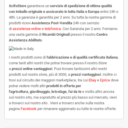
ScifoStore
garantisce un
servizio di spedizione di ottima qualità
con imballo originale e assicurato in tutta Italia e Europa
entro 24h o
48h. La garanzia è garantita per 2 anni. Su tutta la nostra gamma di
prodotti ricevi
Assistenza Post-Vendita
24h con servizio
di
assistenza online
e
telefonica
. Con Garanzia per 2 anni. Forniamo
una vasta gamma di
Ricambi Originali
presso il nostro
Centro
Assistenza Abilitato
.
I nostri prodotti sono di
fabbricazione e di qualità certificata italiana
,
come tanti altri
nostri che potrai trovare presso il nostro Store
a
prezzi online vantaggiosi
. Puoi trovare tantissimi altri nostri
prodotti sul nostro store, più di 3000, a
prezzi vantaggiosi
. Inoltre ci
trovi sul circuito dei maggiori marketplace, tra cui
Ebay
e
Eprice
dove
potrai vedere molti altri
prodotti in offerta per
l'agricoltura, giardinaggio, bricolage, fai da te
e molto altro ancora
sul nostro sito, ma sopratutto al prezzo più basso sul mercato, vieni
a trovarci sul nostro sito . Vieni a trovarci anche sulla nostra
pagina
Facebook
per rimanere aggiornato su tutte le nostre offerte.