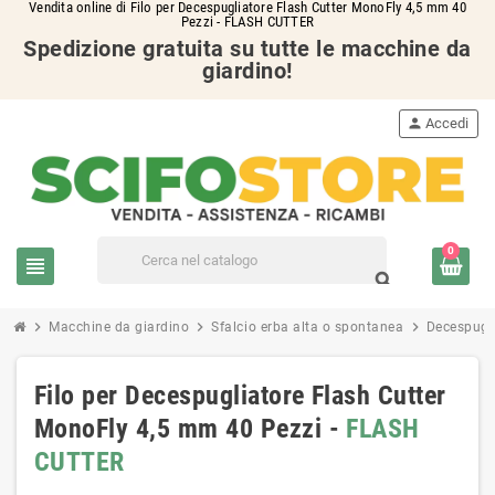
Vendita online di Filo per Decespugliatore Flash Cutter MonoFly 4,5 mm 40
Pezzi - FLASH CUTTER
Spedizione gratuita su tutte le macchine da
giardino!
person
Accedi
0
view_headline
search
chevron_right
chevron_right
chevron_right
Macchine da giardino
Sfalcio erba alta o spontanea
Decespugli
Filo per Decespugliatore Flash Cutter
MonoFly 4,5 mm 40 Pezzi -
FLASH
CUTTER