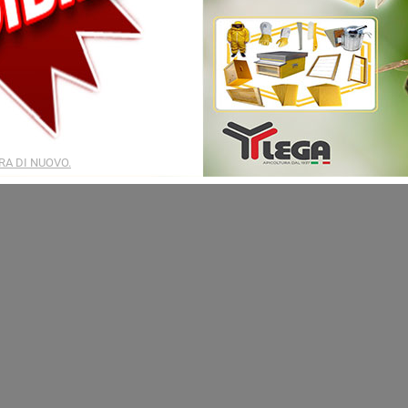
OFFERTA LANCIO
check
Acquisto Online Rotolo Tubo Flessibile 50 mt Ø9mm per Collegamento Idri
collegamento idrico degli
abbeveratoi
per
allevamenti di conigli
.
A DI NUOVO.