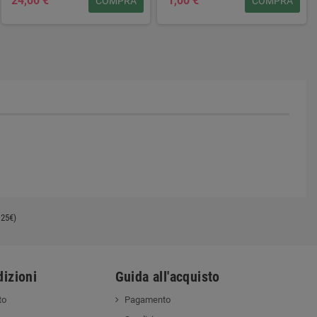
24,00 €
1,00 €
COMPRA
COMPRA
(25€)
izioni
Guida all'acquisto
to
Pagamento