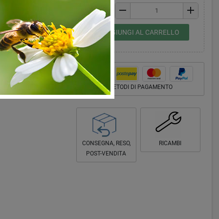
remove
add
Quantità
co
, adatto al
shopping_cart
AGGIUNGI AL CARRELLO
METODI DI PAGAMENTO
CONSEGNA, RESO,
RICAMBI
POST-VENDITA