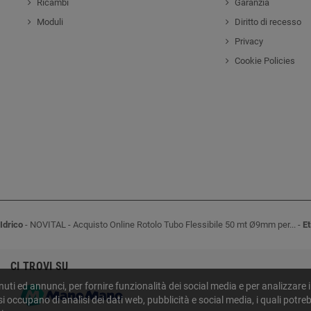
Ricambi
Garanzia
Moduli
Diritto di recesso
Privacy
Cookie Policies
Idrico
-
NOVITAL
-
Acquisto Online Rotolo Tubo Flessibile 50 mt Ø9mm per...
-
Et
CI TROVI SU
uti ed annunci, per fornire funzionalità dei social media e per analizzare 
e si occupano di analisi dei dati web, pubblicità e social media, i quali po