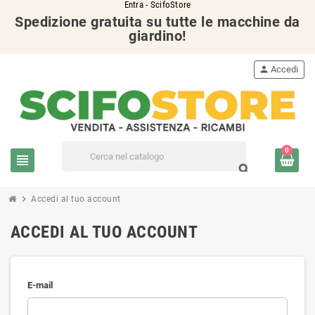
Entra - ScifoStore
Spedizione gratuita su tutte le macchine da
giardino!
person
Accedi
0
view_headline
search
chevron_right
Accedi al tuo account
ACCEDI AL TUO ACCOUNT
E-mail